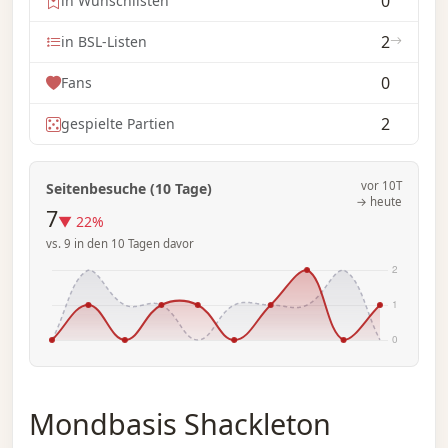
0
in Wunschlisten
2
in BSL-Listen
0
Fans
2
gespielte Partien
vor 10T
Seitenbesuche (10 Tage)
→ heute
7
▼ 22%
vs. 9 in den 10 Tagen davor
Mondbasis Shackleton