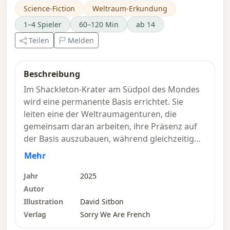
Science-Fiction
Weltraum-Erkundung
1–4 Spieler
60–120 Min
ab 14
Teilen
Melden
Beschreibung
Im Shackleton-Krater am Südpol des Mondes
wird eine permanente Basis errichtet. Sie
leiten eine der Weltraumagenturen, die
gemeinsam daran arbeiten, ihre Präsenz auf
der Basis auszubauen, während gleichzeitig
die drei großen Unternehmen, die die Mission
Mehr
sponsern, jeweils ihre eigenen Ziele verfolgen.
In „Shackleton Base: A Journey to the Moon“
Jahr
2025
bauen Sie Strukturen auf der Basis und
Autor
finanzieren gleichzeitig Projekte der
Illustration
David Sitbon
Unternehmen, die Ihnen besondere
Verlag
Sorry We Are French
Fähigkeiten und Punktemöglichkeiten