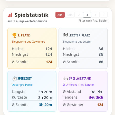
Spielstatistik
Alle
Solo
2
3
4
5
Filter nach Anz. Spieler
aus 1 ausgewerteten Runde
🏆
🏁
1. PLATZ
LETZTER PLATZ
Siegpunkte des Gewinners
Siegpunkte des Letzten
124
86
Höchst
Höchst
124
86
Niedrigst
Niedrigst
Ø Schnitt
124
Ø Schnitt
86
⏱
↔️
SPIELZEIT
SPIELABSTAND
Dauer pro Partie
Ø Differenz 1. vs. Letzter
3h 20m
38 Pkt.
Längste
Ø Abstand
3h 20m
deutlich
Kürzeste
Tendenz
Ø Schnitt
3h 20m
Ø Gewinner
124