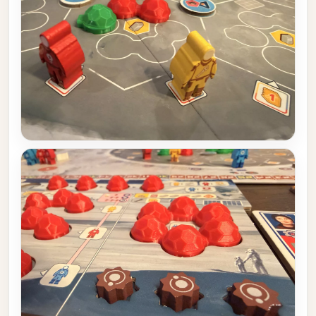
echten Favoriten. Unterm Strich ein sehr gutes Spiel mit
etwas steiler Lernkurve, das mit Tiefe, Atmosphäre und
starken Mechaniken belohnt – vor allem für Spielerinnen
und Spieler, die ein anspruchsvolles Sci-Fi-Thema schätzen.