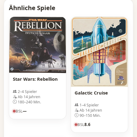
Ähnliche Spiele
Star Wars: Rebellion
2–4 Spieler
Galactic Cruise
Ab 14 Jahren
180–240 Min.
1–4 Spieler
Ab 14 Jahren
BSL
—
90–150 Min.
BSL
8.6