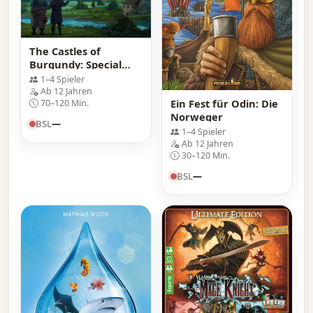
The Castles of
Burgundy: Special
Edition
1–4 Spieler
Ab 12 Jahren
Ein Fest für Odin: Die
70–120 Min.
Norweger
BSL
—
1–4 Spieler
Ab 12 Jahren
30–120 Min.
BSL
—