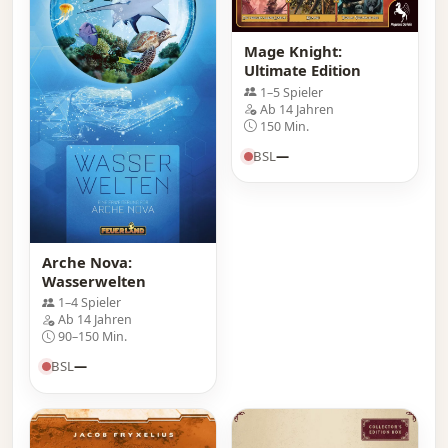
Mage Knight:
Ultimate Edition
1–5 Spieler
Ab 14 Jahren
150 Min.
BSL
—
Arche Nova:
Wasserwelten
1–4 Spieler
Ab 14 Jahren
90–150 Min.
BSL
—