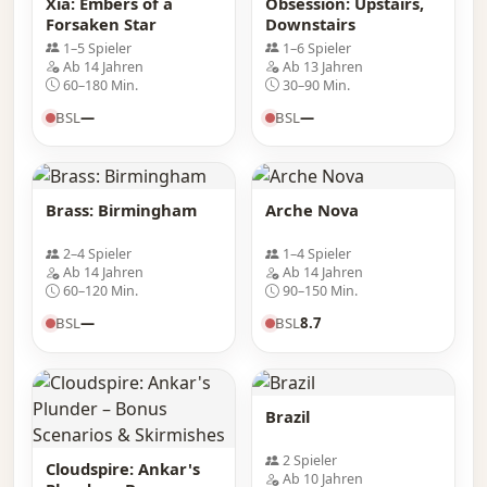
Xia: Embers of a
Obsession: Upstairs,
Forsaken Star
Downstairs
1–5 Spieler
1–6 Spieler
Ab 14 Jahren
Ab 13 Jahren
60–180 Min.
30–90 Min.
BSL
—
BSL
—
Brass: Birmingham
Arche Nova
2–4 Spieler
1–4 Spieler
Ab 14 Jahren
Ab 14 Jahren
60–120 Min.
90–150 Min.
BSL
—
BSL
8.7
Brazil
2 Spieler
Cloudspire: Ankar's
Ab 10 Jahren