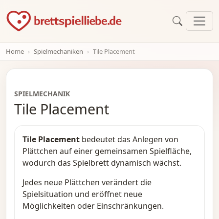
Home
Spielmechaniken
Tile Placement
SPIELMECHANIK
Tile Placement
Tile Placement
bedeutet das Anlegen von
Plättchen auf einer gemeinsamen Spielfläche,
wodurch das Spielbrett dynamisch wächst.
Jedes neue Plättchen verändert die
Spielsituation und eröffnet neue
Möglichkeiten oder Einschränkungen.