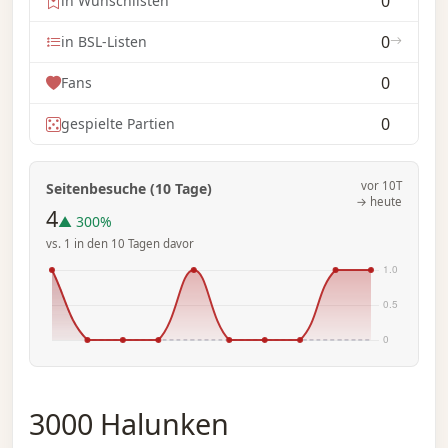
0
in Wunschlisten
0
in BSL-Listen
0
Fans
0
gespielte Partien
vor 10T
Seitenbesuche (10 Tage)
→ heute
4
▲ 300%
vs. 1 in den 10 Tagen davor
3000 Halunken