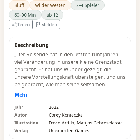
Bluff
Wilder Westen
2–4 Spieler
60–90 Min
ab 12
Teilen
Melden
Beschreibung
„Der Reisende hat in den letzten fünf Jahren
viel Veränderung in unsere kleine Grenzstadt
gebracht. Er hat uns Wunder gezeigt, die
unsere Vorstellungskraft übersteigen, und uns
beigebracht, wie man seine seltsamen
Maschinen benutzt. Jetzt, da der Reisende
Mehr
verschwunden ist, zieht ein Sturm auf. Wer
wird das Schicksal der amerikanischen Grenze
Jahr
2022
kontrollieren?“
Autor
Corey Konieczka
Illustration
David Ardila, Matijos Gebreselassie
In „3000 Scoundrels“ schlüpfen die Spieler in
Verlag
Unexpected Games
die Rollen rivalisierender Anführer, die