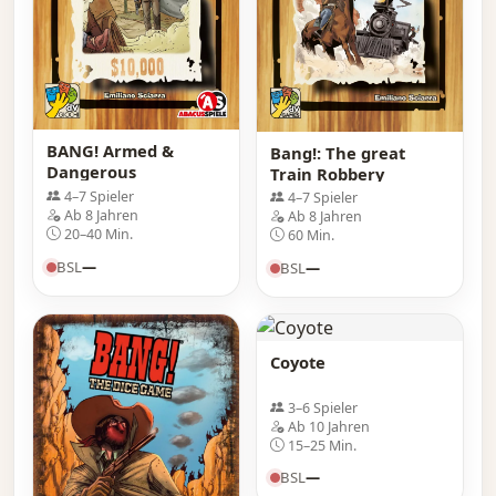
BANG! Armed &
Bang!: The great
Dangerous
Train Robbery
4–7 Spieler
4–7 Spieler
Ab 8 Jahren
Ab 8 Jahren
20–40 Min.
60 Min.
BSL
—
BSL
—
Coyote
3–6 Spieler
Ab 10 Jahren
15–25 Min.
BSL
—