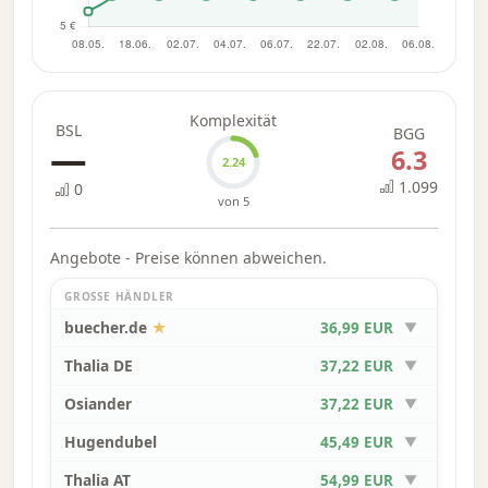
Jeder Anführer hat eine einzigartige
Perspektive und Motivation im Konflikt von
Graystone Gulch. Sind Sie von Geld, Ruhm
oder dem tief verwurzelten Wunsch, die Welt
Komplexität
zu verbessern, getrieben? Erweiterte Regeln
BSL
BGG
—
6.3
fügen jedem Anführer einzigartige Strategien
2.24
hinzu, die seine besonderen Stärken und
1.099
0
von 5
listigen Tricks widerspiegeln. – Beschreibung
des Verlags
Angebote - Preise können abweichen.
GROSSE HÄNDLER
buecher.de
★
36,99 EUR
▼
Thalia DE
37,22 EUR
▼
Osiander
37,22 EUR
▼
Hugendubel
45,49 EUR
▼
Thalia AT
54,99 EUR
▼