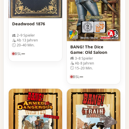
Deadwood 1876
2–9 Spieler
Ab 13 Jahren
20–40 Min.
BANG! The Dice
Game: Old Saloon
BSL
—
3–8 Spieler
Ab 8 Jahren
15–20 Min.
BSL
—