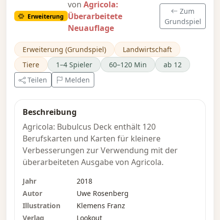
von
Agricola:
Zum
Überarbeitete
Erweiterung
Grundspiel
Neuauflage
Erweiterung (Grundspiel)
Landwirtschaft
Tiere
1–4 Spieler
60–120 Min
ab 12
Teilen
Melden
Beschreibung
Agricola: Bubulcus Deck enthält 120
Berufskarten und Karten für kleinere
Verbesserungen zur Verwendung mit der
überarbeiteten Ausgabe von Agricola.
Jahr
2018
Autor
Uwe Rosenberg
Illustration
Klemens Franz
Verlag
Lookout