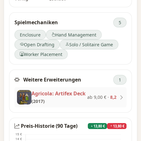
Spielmechaniken
5
Enclosure
Hand Management
Open Drafting
Solo / Solitaire Game
Worker Placement
Weitere Erweiterungen
1
Agricola: Artifex Deck
ab 9,00 €
·
8,2
(2017)
Preis-Historie (90 Tage)
13,80 €
13,80 €