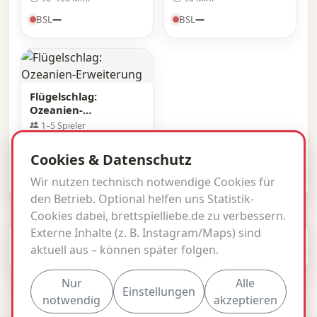
BSL
—
BSL
—
Flügelschlag:
Ozeanien-
Erweiterung
1–5 Spieler
Ab 10 Jahren
40–70 Min.
Cookies & Datenschutz
BSL
—
Wir nutzen technisch notwendige Cookies für
den Betrieb. Optional helfen uns Statistik-
Cookies dabei, brettspielliebe.de zu verbessern.
Externe Inhalte (z. B. Instagram/Maps) sind
© 2026 brettspielliebe.de · BSL inside.
aktuell aus – können später folgen.
Impressum
Datenschutz
Kontakt
Nur
Alle
Einstellungen
notwendig
akzeptieren