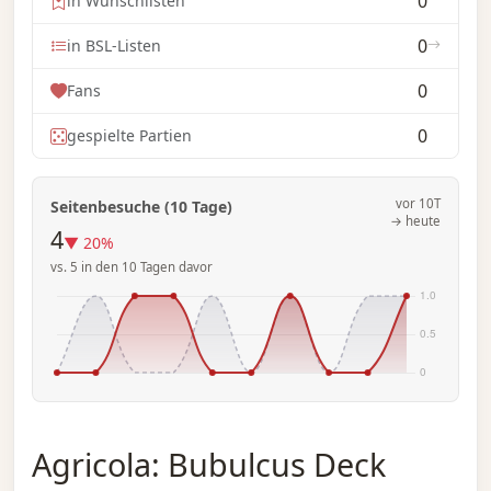
0
in Wunschlisten
0
in BSL-Listen
0
Fans
0
gespielte Partien
vor 10T
Seitenbesuche (10 Tage)
→ heute
4
▼ 20%
vs. 5 in den 10 Tagen davor
Agricola: Bubulcus Deck