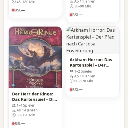
Erweiterung
Ab 14 Jahren
45–180 Min.
30–90 Min.
BSL
—
BSL
—
Arkham Horror: Das
Kartenspiel – Der
Pfad nach Carcosa:
1–2 Spieler
Erweiterung
Ab 14 Jahren
60–120 Min.
BSL
—
Der Herr der Ringe:
Das Kartenspiel – Die
Rückkehr des Königs:
1–4 Spieler
Saga Erweiterung
Ab 14 Jahren
30–120 Min.
BSL
—