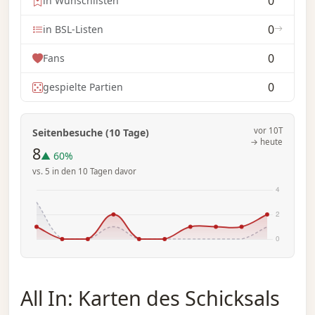
0
in Wunschlisten
0
in BSL-Listen
0
Fans
0
gespielte Partien
vor 10T
Seitenbesuche (10 Tage)
→ heute
8
▲ 60%
vs. 5 in den 10 Tagen davor
All In: Karten des Schicksals