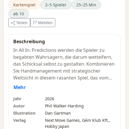
Kartenspiel
2–5 Spieler
25–25 Min
ab 10
Teilen
Melden
Beschreibung
In All In: Predictions werden die Spieler zu
begabten Wahrsagern, die darum wetteifern,
das Schicksal selbst zu gestalten. Kombinieren
Sie Handmanagement mit strategischer
Weitsicht in diesem rasanten Spiel, das vom
klassischen Poker inspiriert ist und in dem sich
Mehr
nur eine Vorhersage erfüllen wird. Spielen Sie
Karten, beeinflussen Sie Wahrscheinlichkeiten
Jahr
2026
und erraten Sie, wer die stärkste Hand hat, um
Autor
Phil Walker-Harding
den Pot zu gewinnen. Werden Sie die Zukunft
Illustration
Dan Gartman
sehen ... oder nur glauben, dass Sie es
Verlag
Next Move Games, Gém Klub Kft.,
können? – Beschreibung des Verlags
Hobby Japan