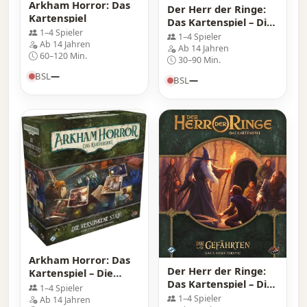
Arkham Horror: Das
Der Herr der Ringe:
Kartenspiel
Das Kartenspiel – Die
1–4 Spieler
zwei Türme
1–4 Spieler
Ab 14 Jahren
Ab 14 Jahren
60–120 Min.
30–90 Min.
BSL
—
BSL
—
Arkham Horror: Das
Der Herr der Ringe:
Kartenspiel – Die
Das Kartenspiel – Die
versunkene Stadt
1–4 Spieler
Gefährten Saga
Ermittler-Erweiterung
1–4 Spieler
Ab 14 Jahren