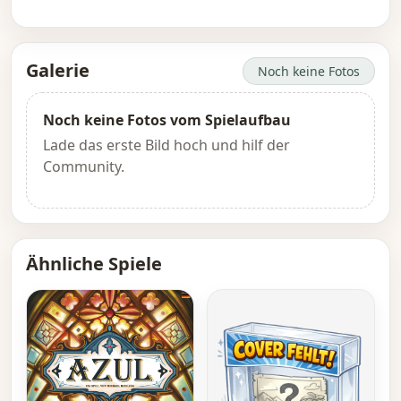
Galerie
Noch keine Fotos
Noch keine Fotos vom Spielaufbau
Lade das erste Bild hoch und hilf der
Community.
Ähnliche Spiele