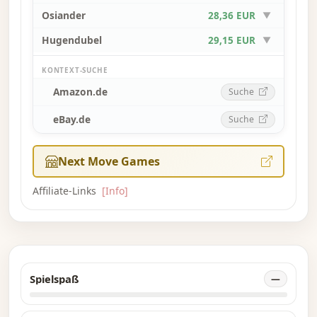
Osiander
28,36 EUR
▼
Hugendubel
29,15 EUR
▼
KONTEXT-SUCHE
Amazon.de
Suche
eBay.de
Suche
Next Move Games
Affiliate-Links
[Info]
Spielspaß
—