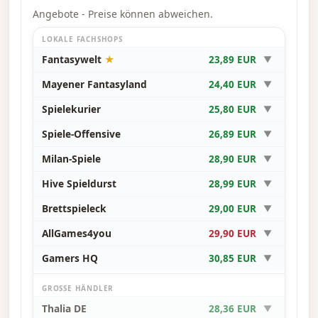
Angebote - Preise können abweichen.
LOKALE FACHSHOPS
Fantasywelt
★
23,89 EUR
▼
Mayener Fantasyland
24,40 EUR
▼
Spielekurier
25,80 EUR
▼
Spiele-Offensive
26,89 EUR
▼
Milan-Spiele
28,90 EUR
▼
Hive Spieldurst
28,99 EUR
▼
Brettspieleck
29,00 EUR
▼
AllGames4you
29,90 EUR
▼
Gamers HQ
30,85 EUR
▼
GROSSE HÄNDLER
Thalia DE
28,36 EUR
▼