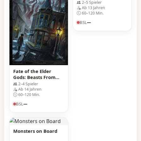
2–5 Spieler
Ab 13 Jahren
60–120 Min.
BSL
—
Fate of the Elder
Gods: Beasts From
Beyond
2–4 Spieler
Ab 14 Jahren
60–120 Min.
BSL
—
Monsters on Board