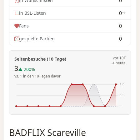
0
in Wunschlisten
0
in BSL-Listen
0
Fans
0
gespielte Partien
vor 10T
Seitenbesuche (10 Tage)
→ heute
3
▲ 200%
vs. 1 in den 10 Tagen davor
BADFLIX Scareville