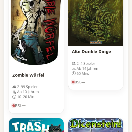
Alte Dunkle Dinge
2–4 Spieler
Ab 14 Jahren
60 Min.
Zombie Würfel
BSL
—
2–99 Spieler
Ab 10 Jahren
10–20 Min.
BSL
—