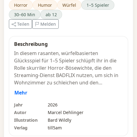
Horror
Humor
Würfel
1–5 Spieler
30–60 Min
ab 12
Teilen
Melden
Beschreibung
In diesem rasanten, würfelbasierten
Glücksspiel für 1–5 Spieler schlüpft ihr in die
Rolle skurriler Horror-Bösewichte, die den
Streaming-Dienst BADFLIX nutzen, um sich in
Wohnzimmer zu schleichen und den
Filmzuschauern den Schrecken ihres Lebens
Mehr
zu bereiten, indem sie diese durch ihre
Fernsehbildschirme entführen und in die Welt
Jahr
2026
des Horrors zerren: Scareville.
Autor
Marcel Dehlinger
Illustration
Bard Wildly
Die Spieler treten in einem Wettrennen durch
Verlag
till5am
gespenstische Horrorfilme gegeneinander an