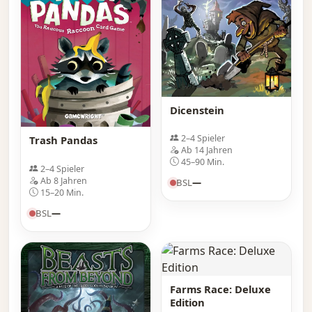
Dicenstein
2–4 Spieler
Trash Pandas
Ab 14 Jahren
45–90 Min.
2–4 Spieler
Ab 8 Jahren
BSL
—
15–20 Min.
BSL
—
Farms Race: Deluxe
Edition