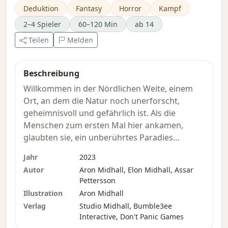
Deduktion
Fantasy
Horror
Kampf
2–4 Spieler
60–120 Min
ab 14
Teilen
Melden
Beschreibung
Willkommen in der Nördlichen Weite, einem
Ort, an dem die Natur noch unerforscht,
geheimnisvoll und gefährlich ist. Als die
Menschen zum ersten Mal hier ankamen,
glaubten sie, ein unberührtes Paradies
gefunden zu haben – voller üppiger Wälder,
Jahr
2023
fischreicher Seen und kalten Süßwassers, das
Autor
Aron Midhall, Elon Midhall, Assar
aus den Bergen floss. Doch als sich ihre
Pettersson
Siedlungen ausdehnten und die umliegenden
Illustration
Aron Midhall
Wälder lichter wurden, schlug die Natur
Verlag
Studio Midhall, Bumble3ee
zurück. Große Kreaturen, bekannt als „Beasts“,
Interactive, Don't Panic Games
tauchten auf und stellten mit ihren