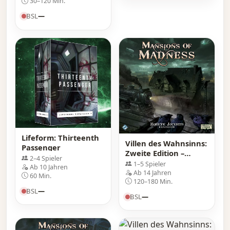
30–120 Min.
BSL
—
Lifeform: Thirteenth
Villen des Wahnsinns:
Passenger
Zweite Edition –
2–4 Spieler
Grauenvolle Reisen:
1–5 Spieler
Ab 10 Jahren
Erweiterung
Ab 14 Jahren
60 Min.
120–180 Min.
BSL
—
BSL
—