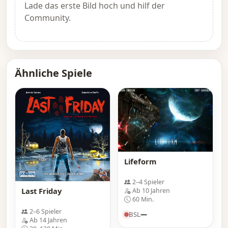
Lade das erste Bild hoch und hilf der
Community.
Ähnliche Spiele
Lifeform
2–4 Spieler
Last Friday
Ab 10 Jahren
60 Min.
2–6 Spieler
BSL
—
Ab 14 Jahren