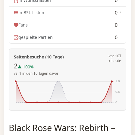
0
in Wunschlisten
0
in BSL-Listen
0
Fans
0
gespielte Partien
vor 10T
Seitenbesuche (10 Tage)
→ heute
2
▲ 100%
vs. 1 in den 10 Tagen davor
Black Rose Wars: Rebirth –