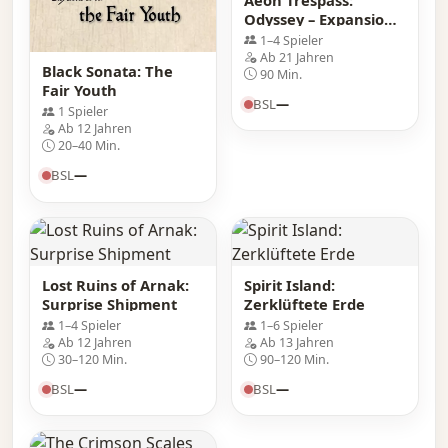
Odyssey – Expansions
Box
1–4 Spieler
Ab 21 Jahren
Black Sonata: The
90 Min.
Fair Youth
BSL
—
1 Spieler
Ab 12 Jahren
20–40 Min.
BSL
—
Lost Ruins of Arnak:
Spirit Island:
Surprise Shipment
Zerklüftete Erde
1–4 Spieler
1–6 Spieler
Ab 12 Jahren
Ab 13 Jahren
30–120 Min.
90–120 Min.
BSL
—
BSL
—