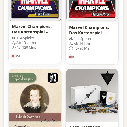
Marvel Champions:
Marvel Champions:
Das Kartenspiel –
Das Kartenspiel –
Helden-Pack Black
Helden-Pack Black
1–4 Spieler
1–4 Spieler
Panther
Ab 13 Jahren
Widow
Ab 14 Jahren
45–120 Min.
45–90 Min.
BSL
—
BSL
—
Aeon Trespass: