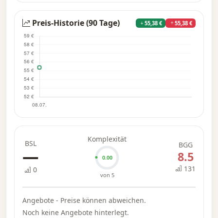
Preis-Historie (90 Tage)
55,38 €
55,38 €
Komplexität
BSL
BGG
—
8.5
0.00
131
0
von 5
Angebote - Preise können abweichen.
Noch keine Angebote hinterlegt.