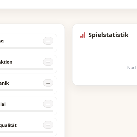
sst als alle bereits auf der Aktion liegenden Würfel.
ei Aufgabenplättchen auf dem individuellen Spielbrett eine
ielers geben eine gewisse Orientierung, was er tun könnte,
hrend Götterplättchen Sonderaktionen und Regelverstöße
Spielstatistik
möglichen, wie es Göttern nun einmal eigen ist. Der Spieler,
ng
—
r die Spielentwicklung am besten beobachtet und die
fektivste Strategie anwendet, wird sich durchsetzen.
aktion
—
Noch
anik
—
ial
—
qualität
—