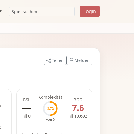
Login
Teilen
Melden
Komplexität
BSL
BGG
—
7.6
a
3.72
0
10.692
von 5
d