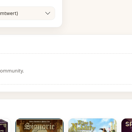
amtwert)
 Community.