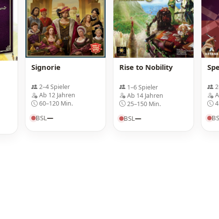
Signorie
Sp
Rise to Nobility
2–4 Spieler
2
1–6 Spieler
Ab 12 Jahren
A
Ab 14 Jahren
60–120 Min.
4
25–150 Min.
BSL
—
B
BSL
—