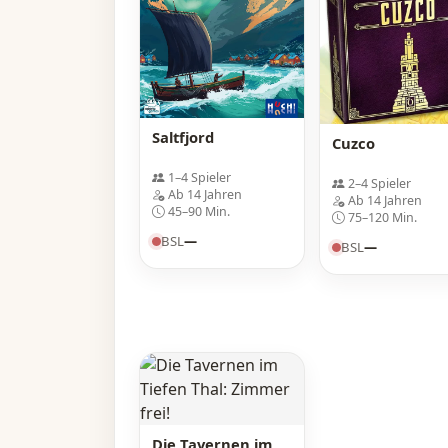
Saltfjord
Cuzco
1–4 Spieler
2–4 Spieler
Ab 14 Jahren
Ab 14 Jahren
45–90 Min.
75–120 Min.
BSL
—
BSL
—
Die Tavernen im