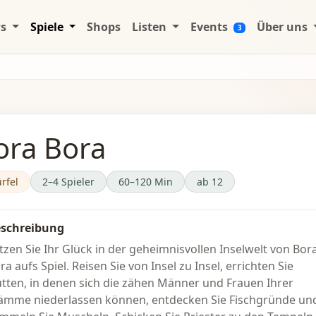
ws
Spiele
Shops
Listen
Events
Über uns
3
ora Bora
rfel
2–4 Spieler
60–120 Min
ab 12
schreibung
tzen Sie Ihr Glück in der geheimnisvollen Inselwelt von Bor
ra aufs Spiel. Reisen Sie von Insel zu Insel, errichten Sie
tten, in denen sich die zähen Männer und Frauen Ihrer
ämme niederlassen können, entdecken Sie Fischgründe un