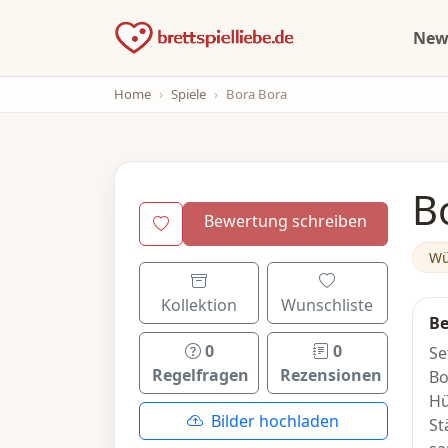
Ne
Home
Spiele
Bora Bora
B
Bewertung schreiben
Wü
Kollektion
Wunschliste
Be
0
0
Se
Regelfragen
Rezensionen
Bo
Hü
Bilder hochladen
St