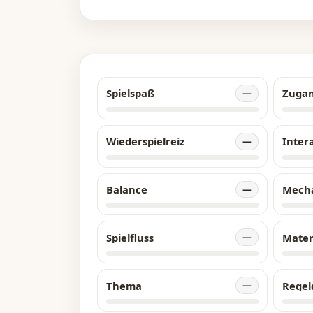
mü
Dr
Sp
wä
er
Spielspaß
Zuga
—
de
ef
Wiederspielreiz
Inter
—
Balance
Mech
—
Spielfluss
Mater
—
Thema
Regel
—