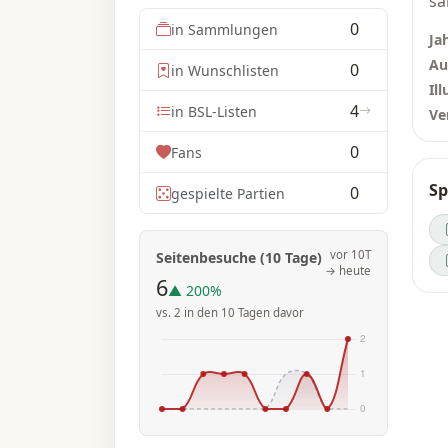
sa
un
0
in Sammlungen
Ja
si
Au
0
in Wunschlisten
Ill
In
4
in BSL-Listen
Ve
un
Da
0
Fans
be
Sp
0
wo
gespielte Partien
Be
da
vor 10T
Seitenbesuche (10 Tage)
ei
→ heute
6
ei
▲ 200%
gr
vs. 2 in den 10 Tagen davor
Te
er
mö
üb
ei