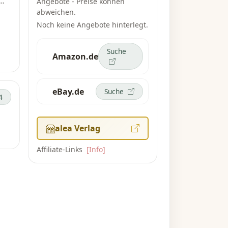
Angebote - Preise können
zu
abweichen.
Noch keine Angebote hinterlegt.
ick
Suche
Amazon.de
en.
eBay.de
Suche
4
egt
ihr
alea Verlag
Affiliate-Links
[Info]