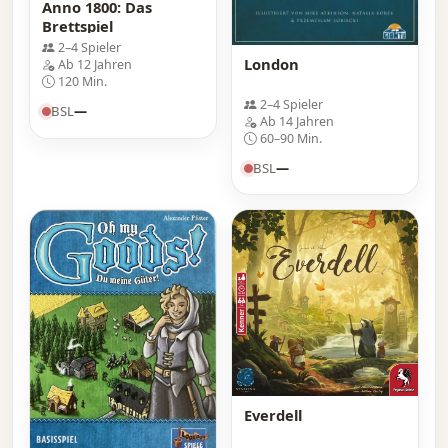
Anno 1800: Das
Brettspiel
2–4 Spieler
London
Ab 12 Jahren
120 Min.
2–4 Spieler
BSL
—
Ab 14 Jahren
60–90 Min.
BSL
—
Everdell