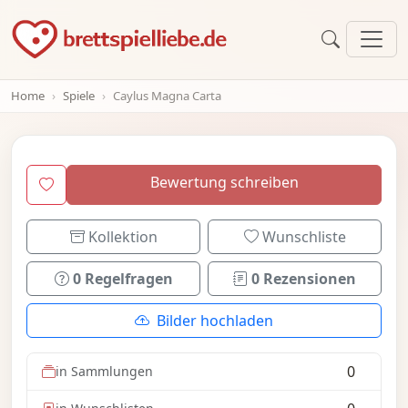
Home
Spiele
Caylus Magna Carta
Bewertung schreiben
Kollektion
Wunschliste
0 Regelfragen
0 Rezensionen
Bilder hochladen
0
in Sammlungen