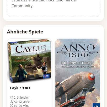
Lade das erste Bild hoch und hilf der
Community.
Ähnliche Spiele
Caylus 1303
2–5 Spieler
Ab 12 Jahren
60–90 Min.