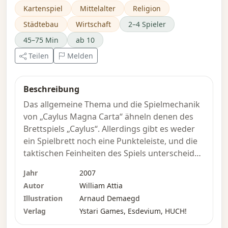
Kartenspiel
Mittelalter
Religion
Städtebau
Wirtschaft
2–4 Spieler
45–75 Min
ab 10
Teilen
Melden
Beschreibung
Das allgemeine Thema und die Spielmechanik
von „Caylus Magna Carta“ ähneln denen des
Brettspiels „Caylus“. Allerdings gibt es weder
ein Spielbrett noch eine Punkteleiste, und die
taktischen Feinheiten des Spiels unterscheiden
sich etwas. Was die Spielkomponenten angeht,
Jahr
2007
besteht das Spiel aus Karten, Geld,
Autor
William Attia
Arbeiterfiguren, Ressourcenmarkern, dem
Illustration
Arnaud Demaegd
Vogt und Bausteinen für die Burg. Jeder
Verlag
Ystari Games, Esdevium, HUCH!
Spieler verfügt über einen Satz identischer
Karten, die gemischt und als verdeckter