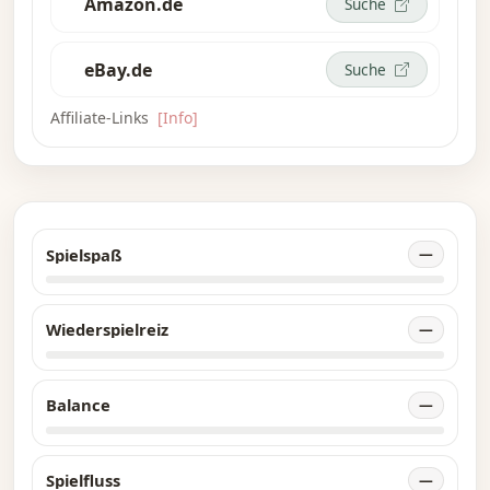
Amazon.de
Beginn des Spiels als Teil der Vorbereitung
Suche
ausgelegt werden) oder
passen
eBay.de
Suche
Sobald alle gepasst haben, werden die Karten
Affiliate-Links
[Info]
bis zum Probst abgearbeitet (der durch
Zahlung von Geld in der Reihenfolge des
Passens verschoben werden kann).
Die Eigentumsverhältnisse der nicht-
Spielspaß
—
allgemeinen Gebäude werden durch die
Kartenfarbe angezeigt. Wenn ein Arbeiter auf
eine Karte gesetzt wird, erhält der Eigentümer
Wiederspielreiz
—
als Belohnung entweder Ressourcen oder
Geld anstelle von Siegpunkten. Die Spieler
können sich auch dafür entscheiden, beim Bau
Balance
—
der Burg mitzuhelfen. Beginnend mit dem
ersten Spieler, der gepasst hat, können die
Spieler Ressourcen bezahlen, um Burgsteine
Spielfluss
—