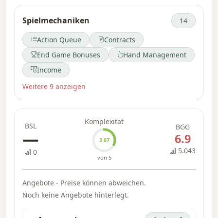
Ziehstapel verwendet werden. Die Spieler
Spielmechaniken
14
beginnen mit einer zufälligen
Eröffnungsauslage von Karten, und in seinem
Action Queue
Contracts
Zug kann ein Spieler entweder:
End Game Bonuses
Hand Management
die Straße durch den Bau eines neuen
Income
Gebäudes verlängern
Weitere 9 anzeigen
1 bezahlen, um eine neue Gebäudekarte zu
ziehen
1 bezahlen, um seine Hand abzulegen und
Komplexität
BSL
eine neue Hand zu ziehen (wobei der
BGG
—
6.9
Ablagestapel zu einem neuen Ziehstapel
2.87
gemischt wird, sobald der Ziehstapel
5.043
0
von 5
aufgebraucht ist)
1 bezahlen, um einen Arbeiter auf eine der
Angebote - Preise können abweichen.
vorhandenen Gebäudekarten zu setzen
Noch keine Angebote hinterlegt.
eine der gemeinsamen Prestige-
Gebäudekarten errichten (von denen einige zu