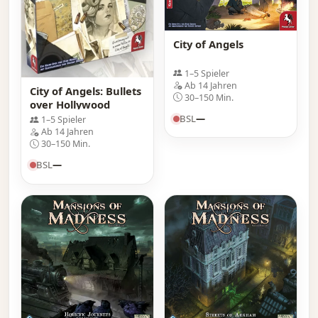
City of Angels
1–5 Spieler
Ab 14 Jahren
City of Angels: Bullets
30–150 Min.
over Hollywood
BSL
—
1–5 Spieler
Ab 14 Jahren
30–150 Min.
BSL
—