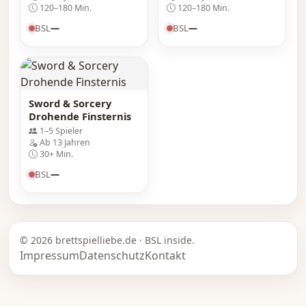
Erweiterung
120–180 Min.
120–180 Min.
BSL
—
BSL
—
Sword & Sorcery
Drohende Finsternis
1–5 Spieler
Ab 13 Jahren
30+ Min.
BSL
—
© 2026 brettspielliebe.de · BSL inside.
Impressum
Datenschutz
Kontakt