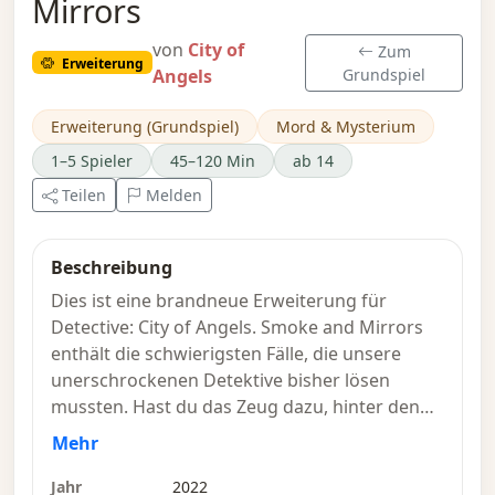
Mirrors
von
City of
Zum
Erweiterung
Angels
Grundspiel
Erweiterung (Grundspiel)
Mord & Mysterium
1–5 Spieler
45–120 Min
ab 14
Teilen
Melden
Beschreibung
Dies ist eine brandneue Erweiterung für
Detective: City of Angels. Smoke and Mirrors
enthält die schwierigsten Fälle, die unsere
unerschrockenen Detektive bisher lösen
mussten. Hast du das Zeug dazu, hinter den
Nebelkerzen und Spiegeln zu blicken? –
Mehr
Beschreibung des Verlags
Jahr
2022