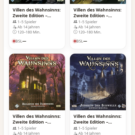
Villen des Wahnsinns:
Villen des Wahnsinns:
Zweite Edition –
Zweite Edition –
Grauenvolle Reisen:
Straßen von Arkham:
1–5 Spieler
1–5 Spieler
Erweiterung
Erweiterung
Ab 14 Jahren
Ab 14 Jahren
120–180 Min.
120–180 Min.
BSL
—
BSL
—
Villen des Wahnsinns:
Villen des Wahnsinns:
Zweite Edition –
Zweite Edition –
Heiligtum der
Jenseits der Schwelle:
1–5 Spieler
1–5 Spieler
Dämmerung:
Erweiterung
Ab 14 Jahren
Ab 14 Jahren