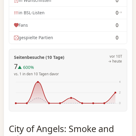
0
in Wunschlisten
0
in BSL-Listen
0
Fans
0
gespielte Partien
vor 10T
Seitenbesuche (10 Tage)
→ heute
7
▲ 600%
vs. 1 in den 10 Tagen davor
City of Angels: Smoke and