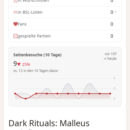
0
in Wunschlisten
0
in BSL-Listen
0
Fans
0
gespielte Partien
vor 10T
Seitenbesuche (10 Tage)
→ heute
9
▼ 25%
vs. 12 in den 10 Tagen davor
Dark Rituals: Malleus