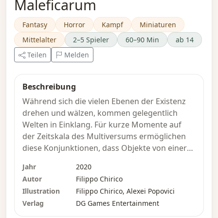
Maleficarum
Fantasy
Horror
Kampf
Miniaturen
Mittelalter
2–5 Spieler
60–90 Min
ab 14
Teilen
Melden
Beschreibung
Während sich die vielen Ebenen der Existenz
drehen und wälzen, kommen gelegentlich
Welten in Einklang. Für kurze Momente auf
der Zeitskala des Multiversums ermöglichen
diese Konjunktionen, dass Objekte von einer
Welt in eine andere gleiten, manchmal
Jahr
2020
unbemerkt, manchmal Chaos verursachend.
Autor
Filippo Chirico
Eine solche Konjunktion ereignete sich
Illustration
Filippo Chirico, Alexei Popovici
zwischen der Erde und Neemoss während des
Verlag
DG Games Entertainment
Mittelalters. Zwei Dimensionen könnten
unterschiedlicher nicht sein. Die Physik in