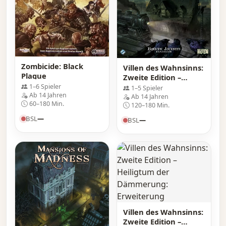
Zombicide: Black
Villen des Wahnsinns:
Plague
Zweite Edition –
Grauenvolle Reisen:
1–6 Spieler
1–5 Spieler
Ab 14 Jahren
Erweiterung
Ab 14 Jahren
60–180 Min.
120–180 Min.
BSL
—
BSL
—
Villen des Wahnsinns:
Zweite Edition –