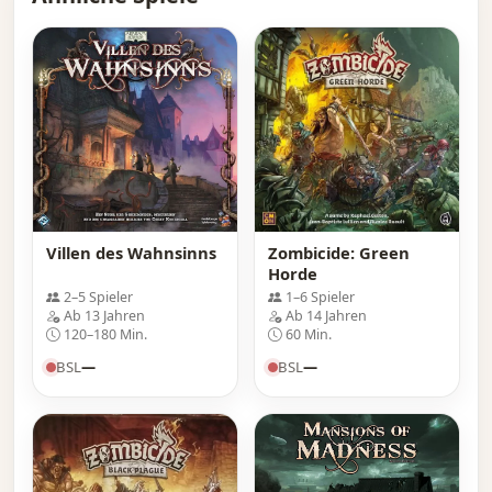
Villen des Wahnsinns
Zombicide: Green
Horde
2–5 Spieler
1–6 Spieler
Ab 13 Jahren
Ab 14 Jahren
120–180 Min.
60 Min.
BSL
—
BSL
—