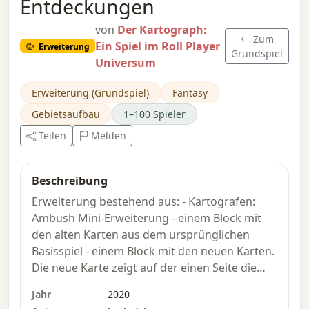
Entdeckungen
von
Der Kartograph:
Zum
Ein Spiel im Roll Player
Erweiterung
Grundspiel
Universum
Erweiterung (Grundspiel)
Fantasy
Gebietsaufbau
1–100 Spieler
Teilen
Melden
Beschreibung
Erweiterung bestehend aus: - Kartografen:
Ambush Mini-Erweiterung - einem Block mit
den alten Karten aus dem ursprünglichen
Basisspiel - einem Block mit den neuen Karten.
Die neue Karte zeigt auf der einen Seite die
Tabula Rasa-Karte. Auf der Rückseite befindet
Jahr
2020
sich das H + C-Spielbrett, auf dem Hunter und