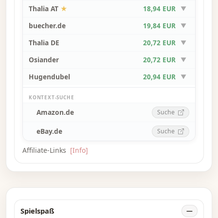
Thalia AT
★
18,94 EUR
▼
buecher.de
19,84 EUR
▼
Thalia DE
20,72 EUR
▼
Osiander
20,72 EUR
▼
Hugendubel
20,94 EUR
▼
KONTEXT-SUCHE
Amazon.de
Suche
eBay.de
Suche
Affiliate-Links
[Info]
Spielspaß
—