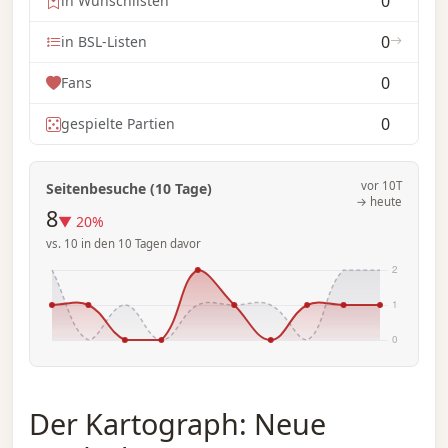
0
in Wunschlisten
0
in BSL-Listen
0
Fans
0
gespielte Partien
vor 10T
Seitenbesuche (10 Tage)
→ heute
8
▼ 20%
vs. 10 in den 10 Tagen davor
Der Kartograph: Neue