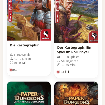
Die Kartographin
Der Kartograph: Ein
Spiel im Roll Player
1–100 Spieler
Universum
1–100 Spieler
Ab 10 Jahren
Ab 10 Jahren
30–45 Min.
30–45 Min.
BSL
—
BSL
8.1