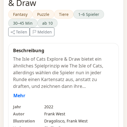
& Draw
Fantasy
Puzzle
Tiere
1–6 Spieler
30–45 Min
ab 10
Teilen
Melden
Beschreibung
The Isle of Cats Explore & Draw bietet ein
ähnliches Spielprinzip wie The Isle of Cats,
allerdings wählen die Spieler nun in jeder
Runde einen Kartensatz aus, anstatt zu
draften, und zeichnen dann ihre
Entdeckungen auf ihr Boot. Explore & Draw ist
Mehr
ein kompetitives Polyomino-Brettspiel für 1 bis
6 Spieler, das sich ideal für eine kurze Pause
Jahr
2022
oder zum Mitnehmen zu Freunden eignet.
Autor
Frank West
Illustration
Dragolisco, Frank West
Im Spiel sind Sie Bürger von Squalls End auf