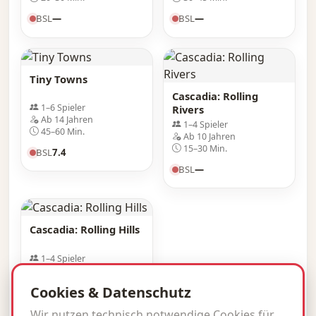
BSL
—
BSL
—
Tiny Towns
Cascadia: Rolling
1–6 Spieler
Rivers
Ab 14 Jahren
1–4 Spieler
45–60 Min.
Ab 10 Jahren
15–30 Min.
BSL
7.4
BSL
—
Cascadia: Rolling Hills
1–4 Spieler
Ab 10 Jahren
15–30 Min.
Cookies & Datenschutz
BSL
—
Wir nutzen technisch notwendige Cookies für