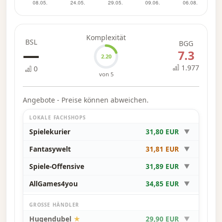
Komplexität
BSL
BGG
—
7.3
2.20
1.977
0
von 5
Angebote - Preise können abweichen.
LOKALE FACHSHOPS
Spielekurier
31,80 EUR
▼
Fantasywelt
31,81 EUR
▼
Spiele-Offensive
31,89 EUR
▼
AllGames4you
34,85 EUR
▼
GROSSE HÄNDLER
Hugendubel
★
29,90 EUR
▼