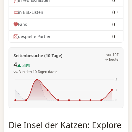
0
in Wunschlisten
0
in BSL-Listen
0
Fans
0
gespielte Partien
vor 10T
Seitenbesuche (10 Tage)
→ heute
4
▲ 33%
vs. 3 in den 10 Tagen davor
Die Insel der Katzen: Explore