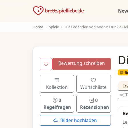
Ne
Home
Spiele
Die Legenden von Andor: Dunkle Held
D
Bewertung schreiben
E
Er
Kollektion
Wunschliste
T
0
0
Regelfragen
Rezensionen
Be
Bilder hochladen
Le