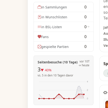
Le
en
0
in Sammlungen
so
0
in Wunschlisten
Te
0
in BSL-Listen
Ja
Au
0
Fans
Ill
Ve
0
gespielte Partien
vor 10T
Seitenbesuche (10 Tage)
Sp
→ heute
3
▼ 40%
vs. 5 in den 10 Tagen davor