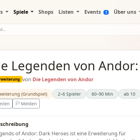
ws
Spiele
Shops
Listen
Events
Über uns
3
en
ie Legenden von Andor:
von
Die Legenden von Andor
rweiterung
weiterung (Grundspiel)
2–6 Spieler
60–90 Min
ab 10
eilen
Melden
schreibung
gends of Andor: Dark Heroes ist eine Erweiterung für