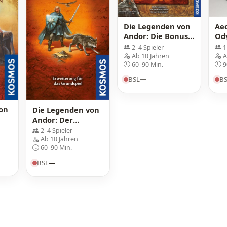
Die Legenden von
Aeo
Andor: Die Bonus-
Ody
Box
Ex
2–4 Spieler
1
Ab 10 Jahren
A
60–90 Min.
9
BSL
—
B
on
Die Legenden von
Andor: Der
Sternenschild
2–4 Spieler
Ab 10 Jahren
60–90 Min.
BSL
—