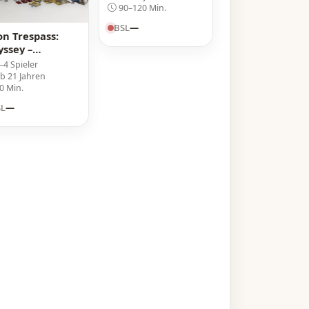
90–120 Min.
BSL
—
n Trespass:
ssey –
pansions Box
–4 Spieler
b 21 Jahren
0 Min.
SL
—