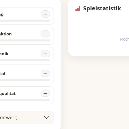
Spielstatistik
ng
—
aktion
—
Noch
anik
—
ial
—
qualität
—
amtwert)