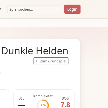
Login
 Dunkle Helden
Zum Grundspiel
Komplexität
BSL
BGG
—
7.8
3.00