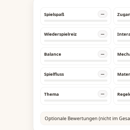
Spielspaß
Zuga
—
Wiederspielreiz
Inter
—
Balance
Mech
—
Spielfluss
Mater
—
Thema
Regel
—
Optionale Bewertungen (nicht im Ges