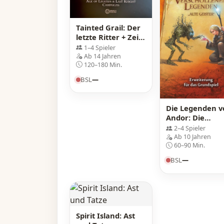
Tainted Grail: Der
letzte Ritter + Zeit
der Legenden
1–4 Spieler
Ab 14 Jahren
120–180 Min.
BSL
—
Die Legenden v
Andor: Die
verschollenen
2–4 Spieler
Legenden "Alte
Ab 10 Jahren
Geister"
60–90 Min.
BSL
—
Spirit Island: Ast