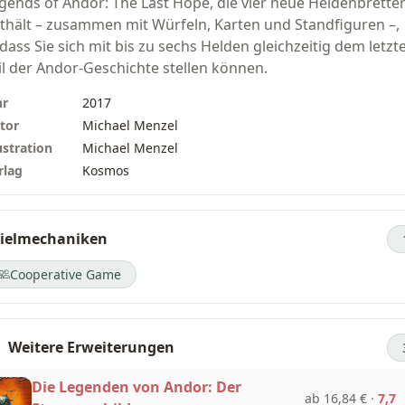
gends of Andor: The Last Hope, die vier neue Heldenbrette
thält – zusammen mit Würfeln, Karten und Standfiguren –,
dass Sie sich mit bis zu sechs Helden gleichzeitig dem letzt
il der Andor-Geschichte stellen können.
hr
2017
tor
Michael Menzel
ustration
Michael Menzel
rlag
Kosmos
ielmechaniken
Cooperative Game
Weitere Erweiterungen
Die Legenden von Andor: Der
ab 16,84 €
·
7,7