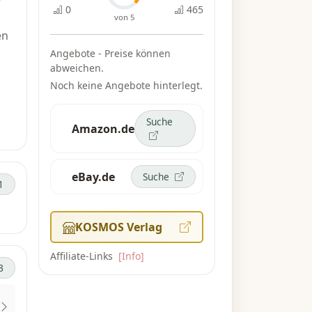
r
0
465
von 5
en
Angebote - Preise können
abweichen.
Noch keine Angebote hinterlegt.
Suche
Amazon.de
eBay.de
Suche
1
KOSMOS Verlag
Affiliate-Links
[Info]
3