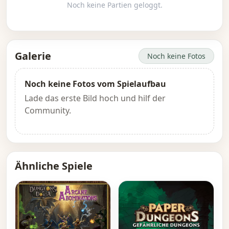
Noch keine Partien geloggt.
Galerie
Noch keine Fotos
Noch keine Fotos vom Spielaufbau
Lade das erste Bild hoch und hilf der
Community.
Ähnliche Spiele