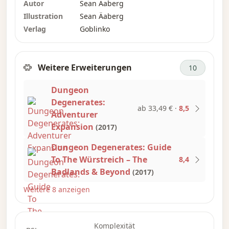
Autor
Sean Äaberg
13 neue Karten zur Verwendung mit
Illustration
Sean Äaberg
DUNGEON DEGENERATES: HAND OF DOOM!
Verlag
Goblinko
Weitere Erweiterungen
10
Dungeon
Degenerates:
ab 33,49 €
·
8,5
Adventurer
Expansion
(2017)
Dungeon Degenerates: Guide
To The Würstreich – The
8,4
Badlands & Beyond
(2017)
Weitere 8 anzeigen
Komplexität