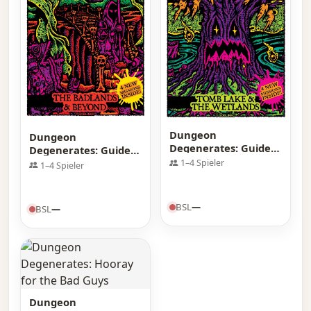
Dungeon
Dungeon
Degenerates: Guide
Degenerates: Guide
To The Würstreich –
To The Würstreich –
1–4 Spieler
1–4 Spieler
Tomb Lake & The
The Badlands &
Wetlands
Beyond
BSL
—
BSL
—
Dungeon