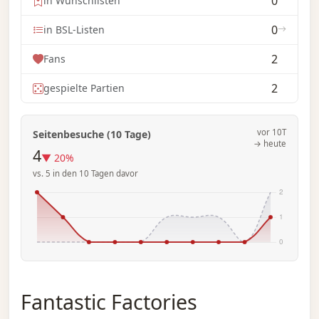
0
in Wunschlisten
0
in BSL-Listen
2
Fans
2
gespielte Partien
vor 10T
Seitenbesuche (10 Tage)
→ heute
4
▼ 20%
vs. 5 in den 10 Tagen davor
Fantastic Factories