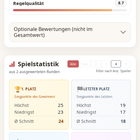
Regelqualität
8.7
Optionale Bewertungen (nicht im
Gesamtwert)
Spielstatistik
Alle
Solo
2
3
4
5
Filter nach Anz. Spieler
aus 2 ausgewerteten Runden
🏆
🏁
1. PLATZ
LETZTER PLATZ
Siegpunkte des Gewinners
Siegpunkte des Letzten
25
19
Höchst
Höchst
23
17
Niedrigst
Niedrigst
Ø Schnitt
24
Ø Schnitt
18