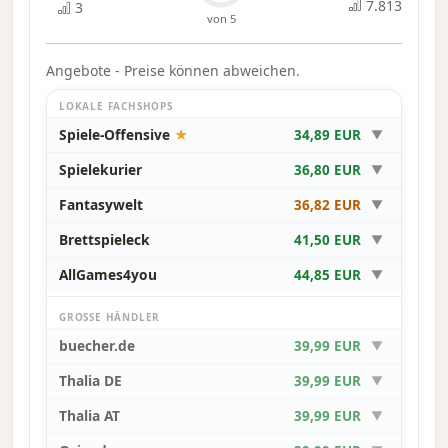
Gebäudeprestige und hergestellten Gütern).
7.813
3
von 5
Mit über 30 einzigartigen Bauplänen und
unzähligen Synergien zwischen den Gebäuden
Angebote - Preise können abweichen.
ist jedes Spiel einzigartig. Fantastic Factories
bietet einen hohen Wiederspielwert und viel
LOKALE FACHSHOPS
Zufriedenheit, da die Spieler mit jedem Spiel
Spiele-Offensive
★
34,89 EUR
▼
neue Fabrikmotoren entdecken. –
Spielekurier
36,80 EUR
▼
Beschreibung des Herausgebers Für Fantastic
Factories wurde auch eine große Sammlung
Fantasywelt
36,82 EUR
▼
von Solo-Rätseln erstellt, zusammen mit
Brettspieleck
41,50 EUR
▼
offiziellen Tools, um weitere zu erstellen. Diese
Rätselsammlung findet sich im BGG Play-By-
AllGames4you
44,85 EUR
▼
Forum-Bereich.
GROSSE HÄNDLER
buecher.de
39,99 EUR
▼
Thalia DE
39,99 EUR
▼
Thalia AT
39,99 EUR
▼