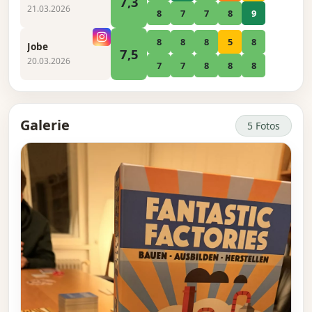
7,3
21.03.2026
8
7
7
8
9
8
8
8
5
8
Jobe
7,5
20.03.2026
7
7
8
8
8
Galerie
5 Fotos