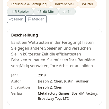
Industrie & Fertigung
Kartenspiel
Würfel
1–5 Spieler
45–60 Min
ab 14
Teilen
Melden
Beschreibung
Es ist ein Wettrüsten in der Fertigung! Treten
Sie gegen andere Spieler an und versuchen
Sie, in kürzester Zeit die effizientesten
Fabriken zu bauen. Sie müssen Ihre Baupläne
sorgfältig verwalten, Ihre Arbeiter ausbilden
und so viele Waren wie möglich herstellen, um
Jahr
2019
die industrielle Vorherrschaft zu erlangen! In
Autor
Joseph Z. Chen, Justin Faulkner
Fantastic Factories versuchen Sie, die meisten
Illustration
Joseph Z. Chen
Waren herzustellen oder die
Verlag
Metafactory Games, BoardM Factory,
prestigeträchtigsten Gebäude zu bauen. Das
Broadway Toys LTD
Spiel enthält Elemente wie Würfeln,
Arbeiterplatzierung, Motorbau,