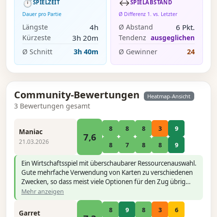
⏱
↔️
SPIELZEIT
SPIELABSTAND
Dauer pro Partie
Ø Differenz 1. vs. Letzter
4h
6 Pkt.
Längste
Ø Abstand
3h 20m
ausgeglichen
Kürzeste
Tendenz
Ø Schnitt
3h 40m
Ø Gewinner
24
Community-Bewertungen
Heatmap-Ansicht
3 Bewertungen gesamt
8
8
8
3
9
Maniac
7,6
21.03.2026
8
7
8
8
9
Ein Wirtschaftsspiel mit überschaubarer Ressourcenauswahl.
Gute mehrfache Verwendung von Karten zu verschiedenen
Zwecken, so dass meist viele Optionen für den Zug übrig
bleiben. Durch Würfelwurf eine kleine aber ausgewogene
Mehr anzeigen
Glückskomponente. Es gibt ein Teil der Spielphase der
gleichzeitig gespielt werden kann.
8
9
8
3
6
Garret