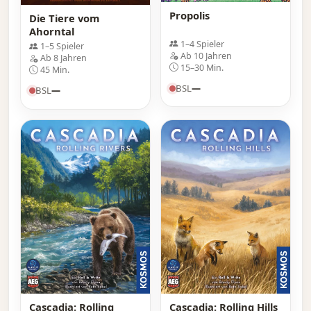
Propolis
Die Tiere vom
Ahorntal
1–4 Spieler
1–5 Spieler
Ab 10 Jahren
Ab 8 Jahren
15–30 Min.
45 Min.
BSL
—
BSL
—
Cascadia: Rolling
Cascadia: Rolling Hills