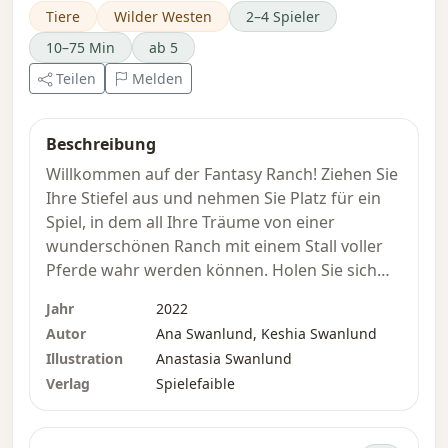
Tiere
Wilder Westen
2–4 Spieler
10–75 Min
ab 5
Teilen
Melden
Beschreibung
Willkommen auf der Fantasy Ranch! Ziehen Sie
Ihre Stiefel aus und nehmen Sie Platz für ein
Spiel, in dem all Ihre Träume von einer
wunderschönen Ranch mit einem Stall voller
Pferde wahr werden können. Holen Sie sich
das echte Ranchleben auf Ihren Tisch, indem
Jahr
2022
Sie aus einer Vielzahl echter Pferde auswählen,
Autor
Ana Swanlund, Keshia Swanlund
hochqualifizierte Mitarbeiter einstellen und Ihr
Illustration
Anastasia Swanlund
Anwesen erweitern, indem Sie einige der
Verlag
Spielefaible
schönsten Grundstücke im Westen für sich
beanspruchen.