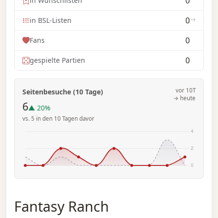
0
in Wunschlisten
0
in BSL-Listen
0
Fans
0
gespielte Partien
vor 10T
Seitenbesuche (10 Tage)
→ heute
6
▲ 20%
vs. 5 in den 10 Tagen davor
Fantasy Ranch