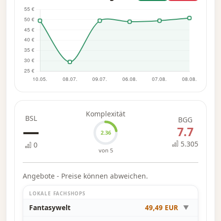
Komplexität
BSL
BGG
—
7.7
2.36
5.305
0
von 5
Angebote - Preise können abweichen.
LOKALE FACHSHOPS
Fantasywelt
49,49 EUR
▼