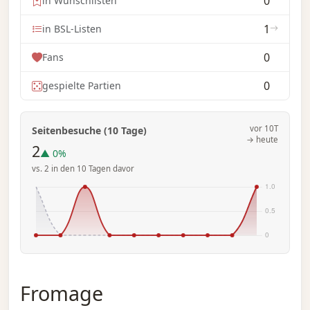
0
in Wunschlisten
1
in BSL-Listen
0
Fans
0
gespielte Partien
vor 10T
Seitenbesuche (10 Tage)
→ heute
2
▲ 0%
vs. 2 in den 10 Tagen davor
Fromage