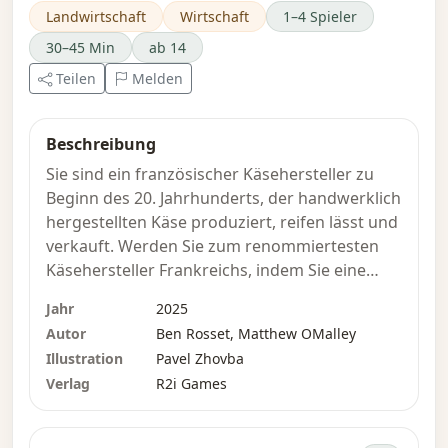
Landwirtschaft
Wirtschaft
1–4 Spieler
30–45 Min
ab 14
Teilen
Melden
Beschreibung
Sie sind ein französischer Käsehersteller zu
Beginn des 20. Jahrhunderts, der handwerklich
hergestellten Käse produziert, reifen lässt und
verkauft. Werden Sie zum renommiertesten
Käsehersteller Frankreichs, indem Sie eine
äußerst erfolgreiche Käserei betreiben und
Jahr
2025
außergewöhnlichen Käse herstellen.
Autor
Ben Rosset, Matthew OMalley
Illustration
Pavel Zhovba
Fromage ist ein simultanes Worker-Placement-
Verlag
R2i Games
Spiel, bei dem die Spieler Arbeiter platzieren,
um Käse herzustellen und Ressourcen aus
dem ihnen zugewandten Quadranten des