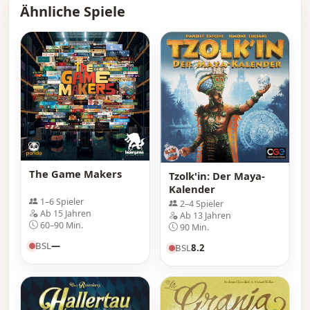
Ähnliche Spiele
The Game Makers
Tzolk'in: Der Maya-
Kalender
1–6 Spieler
2–4 Spieler
Ab 15 Jahren
Ab 13 Jahren
60–90 Min.
90 Min.
BSL
—
BSL
8.2