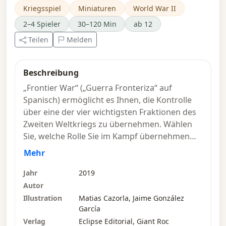
Kriegsspiel
Miniaturen
World War II
2–4 Spieler
30–120 Min
ab 12
Teilen
Melden
Beschreibung
„Frontier War“ („Guerra Fronteriza“ auf
Spanisch) ermöglicht es Ihnen, die Kontrolle
über eine der vier wichtigsten Fraktionen des
Zweiten Weltkriegs zu übernehmen. Wählen
Sie, welche Rolle Sie im Kampf übernehmen
möchten: Vereinigte Staaten, Vereinigtes
Mehr
Königreich, Deutschland oder Russland in
Spielen für 2 bis 4 Spieler. Stellen Sie
Jahr
2019
Schlachten des größten militärischen Konflikts
Autor
der Geschichte nach.
Illustration
Matias Cazorla, Jaime González
Lernen Sie, Ihre Ressourcen zu verwalten, und
García
führen Sie mutige taktische Manöver mit Ihren
Verlag
Eclipse Editorial, Giant Roc