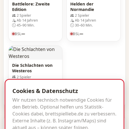
Battlelore: Zweite
Helden der
Edition
Normandie
2 Spieler
2 Spieler
Ab 14 Jahren
Ab 14 Jahren
45–90 Min.
30–60 Min.
BSL
—
BSL
—
Die Schlachten von
Westeros
2 Spieler
Ab 12 Jahren
60–120 Min.
Cookies & Datenschutz
BSL
—
Wir nutzen technisch notwendige Cookies für
den Betrieb. Optional helfen uns Statistik-
Cookies dabei, brettspielliebe.de zu verbessern.
Externe Inhalte (z. B. Instagram/Maps) sind
© 2026 brettspielliebe.de · BSL inside.
aktuell aus – können später folgen.