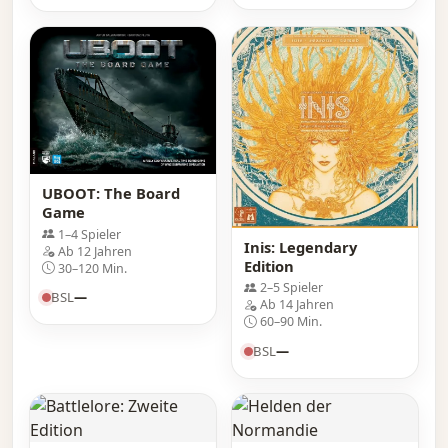
UBOOT: The Board
Game
1–4 Spieler
Inis: Legendary
Ab 12 Jahren
Edition
30–120 Min.
2–5 Spieler
BSL
—
Ab 14 Jahren
60–90 Min.
BSL
—