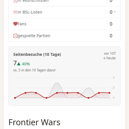
0
in Wunschlisten
0
in BSL-Listen
0
Fans
0
gespielte Partien
vor 10T
Seitenbesuche (10 Tage)
→ heute
7
▲ 40%
vs. 5 in den 10 Tagen davor
Frontier Wars