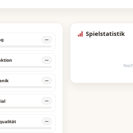
Spielstatistik
ng
—
aktion
—
Noch
anik
—
ial
—
qualität
—