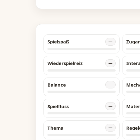
Spielspaß
Zuga
—
Wiederspielreiz
Inter
—
Balance
Mech
—
Spielfluss
Mater
—
Thema
Regel
—