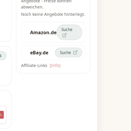
Angebote - Preise können
d
abweichen.
Noch keine Angebote hinterlegt.
Suche
Amazon.de
hne
eBay.de
Suche
4
Affiliate-Links
[Info]
n