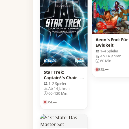
Aeon's End: Für
Ewigkeit
1–4 Spieler
Ab 14 Jahren
60 Min.
BSL
—
Star Trek:
Captain\'s Chair –
Das ultimative
1–2 Spieler
Treffen der
Ab 14 Jahren
Generationen!
60–120 Min.
BSL
—