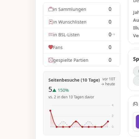
be
Vo
0
in Sammlungen
Ja
bi
Au
0
in Wunschlisten
Di
Ill
Ba
0
in BSL-Listen
Ve
Er
An
0
Fans
so
Sp
0
da
gespielte Partien
vor 10T
Seitenbesuche (10 Tage)
→ heute
5
▲ 150%
vs. 2 in den 10 Tagen davor