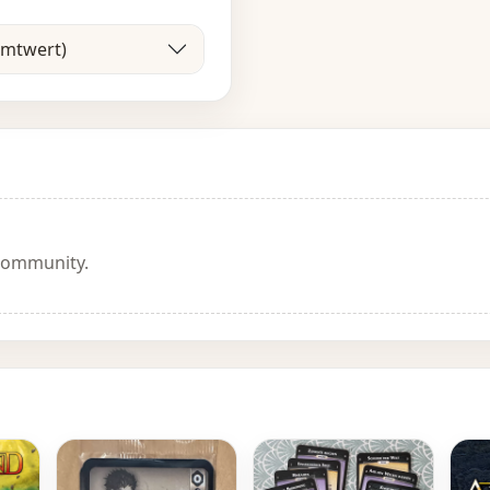
amtwert)
 Community.