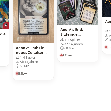
Aeo
Aeon\'s End:
1
 die
Erzfeinde
A
Promokarten
1–4 Spieler
4
Ab 14 Jahren
B
Aeon\'s End: Ein
60 Min.
neues Zeitalter –
BSL
—
Promokarten
1–4 Spieler
Ab 14 Jahren
60 Min.
BSL
—