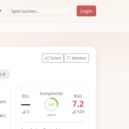
Login
Teilen
Melden
b 9
Komplexität
BSL
BGG
—
7.2
dem
2.61
0
534
en,
von 5