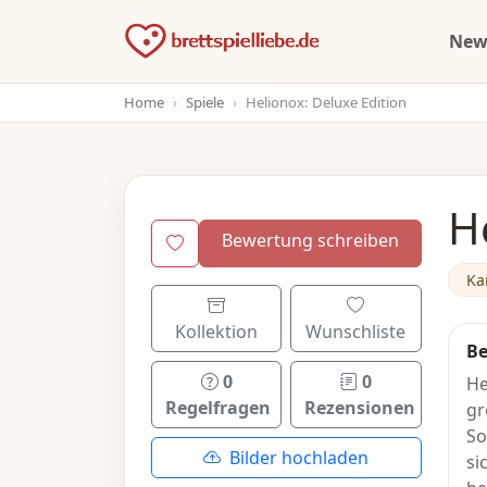
Ne
Home
Spiele
Helionox: Deluxe Edition
H
Bewertung schreiben
Ka
Kollektion
Wunschliste
Be
0
0
He
Regelfragen
Rezensionen
gr
So
Bilder hochladen
si