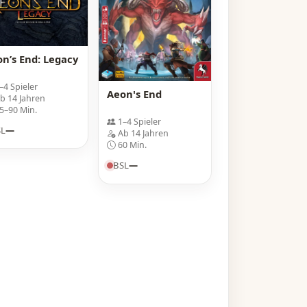
n’s End: Legacy
–4 Spieler
Aeon's End
b 14 Jahren
5–90 Min.
1–4 Spieler
SL
—
Ab 14 Jahren
60 Min.
BSL
—