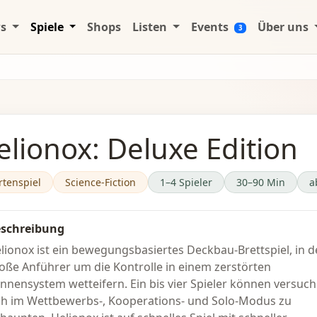
ws
Spiele
Shops
Listen
Events
Über uns
3
elionox: Deluxe Edition
rtenspiel
Science-Fiction
1–4 Spieler
30–90 Min
a
schreibung
lionox ist ein bewegungsbasiertes Deckbau-Brettspiel, in 
oße Anführer um die Kontrolle in einem zerstörten
nnensystem wetteifern. Ein bis vier Spieler können versuch
ch im Wettbewerbs-, Kooperations- und Solo-Modus zu