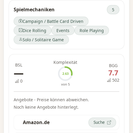
1000 Jahren zugrunde liegen.
Spielmechaniken
5
Als ehrgeiziger, aber unbekannter junger
Campaign / Battle Card Driven
Artillerieoffizier, der Französisch mit
Dice Rolling
Events
Role Playing
korsischem Akzent spricht, scheinen Sie ein
eher unwahrscheinlicher Agent des Schicksals
Solo / Solitaire Game
zu sein. Können Sie Ihren brillanten Verstand,
Ihre titanische Energie und Ihr manchmal
furchteinflößendes Charisma nutzen, um der
Komplexität
BSL
BGG
Geschichte Ihren Stempel aufzudrücken? Oder
—
7.7
2.63
werden Sie als unbedeutende Fußnote in der
502
0
Geschichte Frankreichs enden?
von 5
Angebote - Preise können abweichen.
Noch keine Angebote hinterlegt.
Amazon.de
Suche