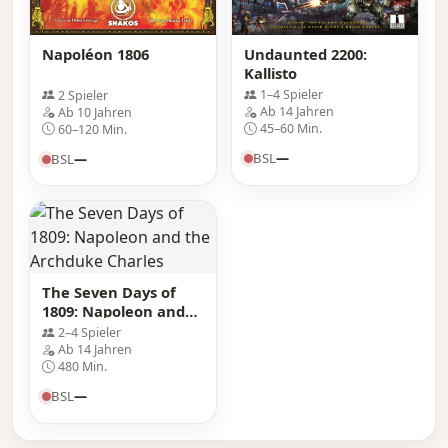
Undaunted 2200:
Napoléon 1806
Kallisto
1–4 Spieler
2 Spieler
Ab 14 Jahren
Ab 10 Jahren
45–60 Min.
60–120 Min.
BSL
—
BSL
—
The Seven Days of
1809: Napoleon and
the Archduke Charles
2–4 Spieler
Ab 14 Jahren
480 Min.
BSL
—