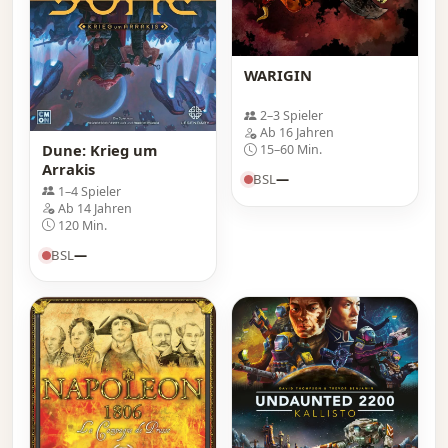
WARIGIN
2–3 Spieler
Ab 16 Jahren
Dune: Krieg um
15–60 Min.
Arrakis
BSL
—
1–4 Spieler
Ab 14 Jahren
120 Min.
BSL
—