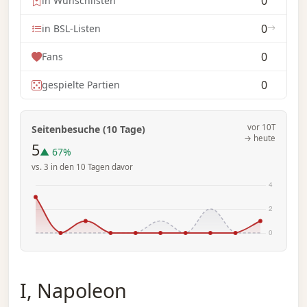
0
in Wunschlisten
0
in BSL-Listen
0
Fans
0
gespielte Partien
vor 10T
Seitenbesuche (10 Tage)
→ heute
5
▲ 67%
vs. 3 in den 10 Tagen davor
I, Napoleon