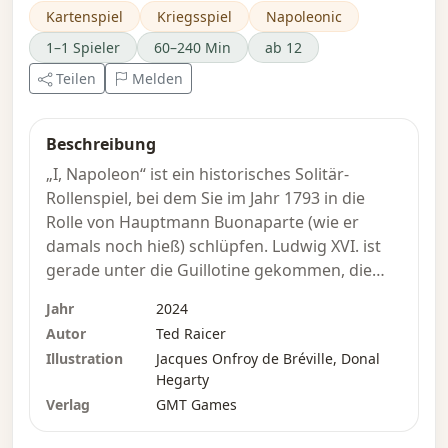
Kartenspiel
Kriegsspiel
Napoleonic
1–1 Spieler
60–240 Min
ab 12
Teilen
Melden
Beschreibung
„I, Napoleon“ ist ein historisches Solitär-
Rollenspiel, bei dem Sie im Jahr 1793 in die
Rolle von Hauptmann Buonaparte (wie er
damals noch hieß) schlüpfen. Ludwig XVI. ist
gerade unter die Guillotine gekommen, die
Brüder Robespierre kontrollieren das
Jahr
2024
Schicksal Frankreichs, und ganz Europa hat
Autor
Ted Raicer
sich mit den französischen Royalisten
Illustration
Jacques Onfroy de Bréville, Donal
verbündet, um Frankreich zu stürzen, die
Hegarty
Revolution zu beenden und Frieden und
Verlag
GMT Games
Sicherheit für die erblichen Prinzipien
wiederherzustellen, die der Gesellschaft seit