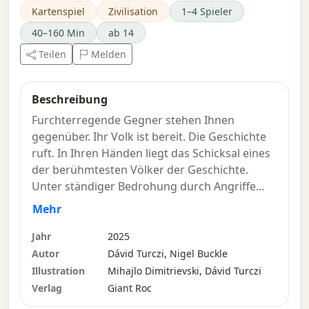
Kartenspiel
Zivilisation
1–4 Spieler
40–160 Min
ab 14
Teilen
Melden
Beschreibung
Furchterregende Gegner stehen Ihnen
gegenüber. Ihr Volk ist bereit. Die Geschichte
ruft. In Ihren Händen liegt das Schicksal eines
der berühmtesten Völker der Geschichte.
Unter ständiger Bedrohung durch Angriffe
müssen Sie neue Länder erobern, dramatische
Mehr
wissenschaftliche und kulturelle Fortschritte
beaufsichtigen und Ihr Volk in das Zeitalter
Jahr
2025
des Imperiums führen. Expandieren Sie zu
Autor
Dávid Turczi, Nigel Buckle
schnell, und Unruhen werden Ihre Zivilisation
Illustration
Mihajlo Dimitrievski, Dávid Turczi
in die Knie zwingen; bauen Sie jedoch zu
Verlag
Giant Roc
langsam auf, könnten Sie sich als bloße