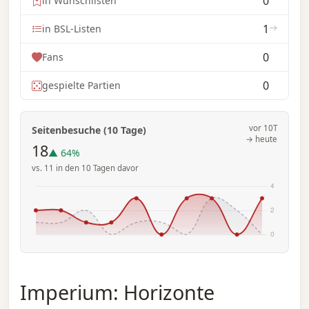
0
in Wunschlisten
1
in BSL-Listen
0
Fans
0
gespielte Partien
vor 10T
Seitenbesuche (10 Tage)
→ heute
18
▲ 64%
vs. 11 in den 10 Tagen davor
Imperium: Horizonte