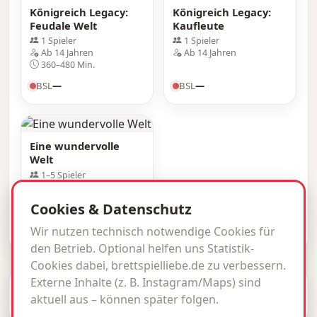
Königreich Legacy:
Königreich Legacy:
Feudale Welt
Kaufleute
1 Spieler
1 Spieler
Ab 14 Jahren
Ab 14 Jahren
360–480 Min.
BSL
—
BSL
—
Eine wundervolle
Welt
1–5 Spieler
Ab 14 Jahren
45 Min.
Cookies & Datenschutz
BSL
—
Wir nutzen technisch notwendige Cookies für
den Betrieb. Optional helfen uns Statistik-
Cookies dabei, brettspielliebe.de zu verbessern.
Externe Inhalte (z. B. Instagram/Maps) sind
© 2026 brettspielliebe.de · BSL inside.
aktuell aus – können später folgen.
Impressum
Datenschutz
Kontakt