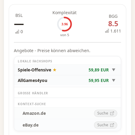
enthält es ein neues Handelsmodul, mit dem
Komplexität
die Spieler alle Intrigen, die Schaffung von
BSL
BGG
—
Wohlstand und die dynamische Politik einer
8.5
3.96
florierenden Wirtschaft nachstellen können. –
1.611
0
Beschreibung des Herausgebers
von 5
Angebote - Preise können abweichen.
LOKALE FACHSHOPS
Spiele-Offensive
★
59,89 EUR
▼
AllGames4you
59,95 EUR
▼
GROSSE HÄNDLER
KONTEXT-SUCHE
Amazon.de
Suche
eBay.de
Suche