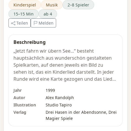
Kinderspiel
Musik
2–8 Spieler
15–15 Min
ab 4
Teilen
Melden
Beschreibung
„Jetzt fahrn wir übern See...“ besteht
hauptsächlich aus wunderschön gestalteten
Spielkarten, auf denen jeweils ein Bild zu
sehen ist, das ein Kinderlied darstellt. In jeder
Runde wird eine Karte gezogen und das Lied
gesungen. Die Kinder versuchen, die richtige
Jahr
1999
Karte zu erkennen und zu ergattern, und der
Autor
Alex Randolph
Erste, dem dies gelingt, darf sie behalten. Wer
Illustration
Studio Tapiro
am Ende des Spiels die meisten Karten hat,
Verlag
Drei Hasen in der Abendsonne, Drei
gewinnt!
Magier Spiele
Die Ausgabe 2013 von „Jetzt fahrn wir übern