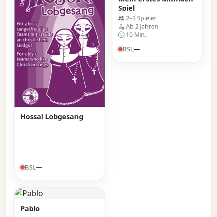
Spiel
2–3 Spieler
Ab 2 Jahren
10 Min.
BSL
—
Hossa! Lobgesang
BSL
—
Pablo