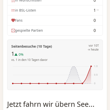
0
in Wunschlisten
1
in BSL-Listen
0
Fans
0
gespielte Partien
vor 10T
Seitenbesuche (10 Tage)
→ heute
1
▲ 0%
vs. 1 in den 10 Tagen davor
Jetzt fahrn wir übern See...