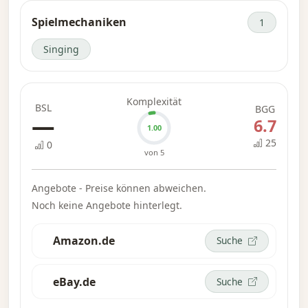
See...“ enthält vierzig Lieder mit dem
Spielmechaniken
1
vollständigen Text jedes Liedes.
Singing
Komplexität
BSL
BGG
—
6.7
1.00
25
0
von 5
Angebote - Preise können abweichen.
Noch keine Angebote hinterlegt.
Amazon.de
Suche
eBay.de
Suche