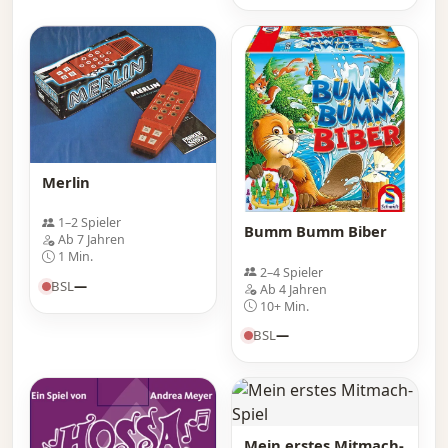
Merlin
1–2 Spieler
Bumm Bumm Biber
Ab 7 Jahren
1 Min.
2–4 Spieler
BSL
—
Ab 4 Jahren
10+ Min.
BSL
—
Mein erstes Mitmach-