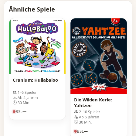
Ähnliche Spiele
Cranium: Hullabaloo
1–6 Spieler
Ab 4 Jahren
Die Wilden Kerle:
30 Min.
Yahtzee
BSL
—
2–10 Spieler
Ab 6 Jahren
30 Min.
BSL
—