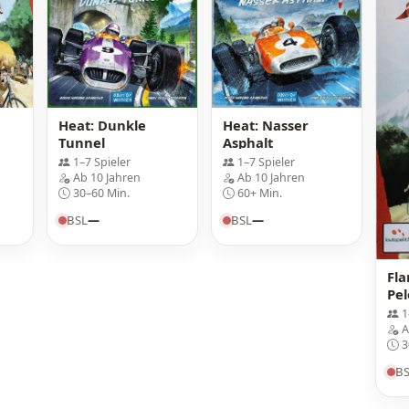
Heat: Dunkle
Heat: Nasser
Tunnel
Asphalt
1–7 Spieler
1–7 Spieler
Ab 10 Jahren
Ab 10 Jahren
30–60 Min.
60+ Min.
BSL
—
BSL
—
Fl
Pel
1
A
3
B