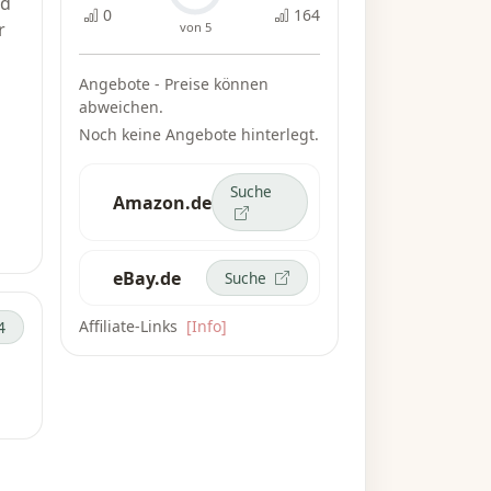
nd
0
164
r
von 5
Angebote - Preise können
abweichen.
Noch keine Angebote hinterlegt.
Suche
Amazon.de
eBay.de
Suche
Affiliate-Links
[Info]
4
d
en
,