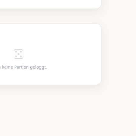
um
s,
er
on
 keine Partien geloggt.
tse