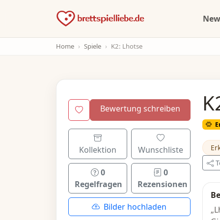
Ne
Home
Spiele
K2: Lhotse
K
Bewertung schreiben
E
Er
Kollektion
Wunschliste
T
0
0
Regelfragen
Rezensionen
Be
Bilder hochladen
„L