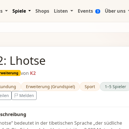
ws
Spiele
Shops
Listen
Events
Über uns
3
2: Lhotse
von
K2
rweiterung
kundung
Erweiterung (Grundspiel)
Sport
1–5 Spieler
eilen
Melden
schreibung
hotse“ bedeutet in der tibetischen Sprache „der südliche