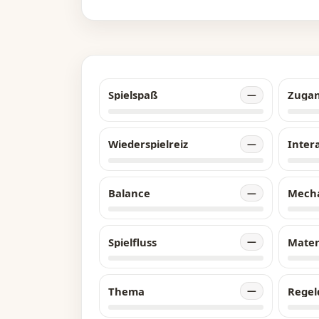
mi
be
ei
Er
Gi
de
Spielspaß
Zuga
—
ha
ab
de
Wiederspielreiz
Inter
—
Sp
wi
Balance
Mech
—
si
sp
Spielfluss
Mater
—
Thema
Regel
—