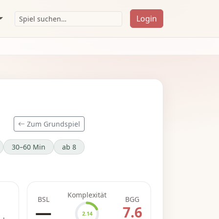
Login
Zum Grundspiel
30–60 Min
ab 8
Komplexität
BSL
BGG
—
7.6
2.14