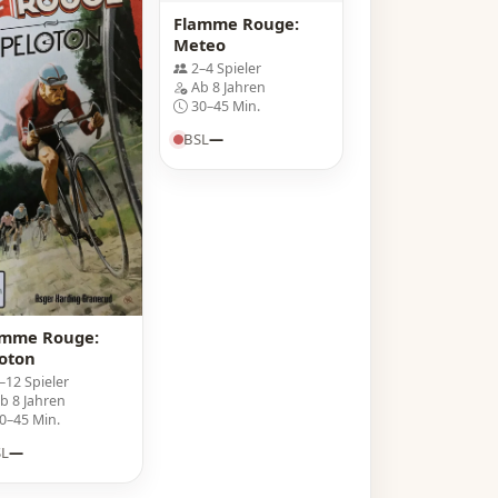
Flamme Rouge:
Meteo
2–4 Spieler
Ab 8 Jahren
30–45 Min.
BSL
—
amme Rouge:
oton
–12 Spieler
b 8 Jahren
0–45 Min.
SL
—