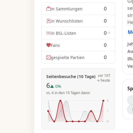
Gi
se
0
in Sammlungen
si
0
in Wunschlisten
He
K2
M
0
in BSL-Listen
Au
mö
Ja
0
Fans
al
Au
0
gespielte Partien
We
Ill
Me
Ve
Ro
vor 10T
Seitenbesuche (10 Tage)
an
→ heute
6
Da
▲ 0%
Sp
Ka
vs. 6 in den 10 Tagen davor
ze
Se
un
ze
We