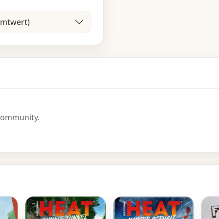
amtwert)
 Community.