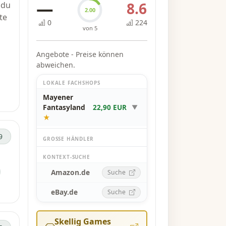
—
8.6
 du
2.00
te
0
224
von 5
Angebote - Preise können
abweichen.
LOKALE FACHSHOPS
Mayener
r
Fantasyland
22,90 EUR
▼
★
9
GROSSE HÄNDLER
KONTEXT-SUCHE
Amazon.de
Suche
eBay.de
Suche
Skellig Games