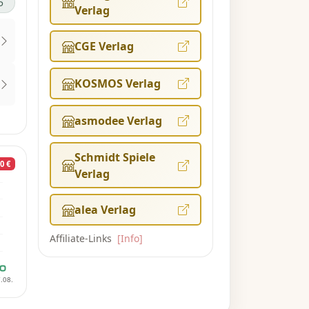
5
Verlag
CGE Verlag
KOSMOS Verlag
asmodee Verlag
Schmidt Spiele
0 €
Verlag
alea Verlag
Affiliate-Links
[Info]