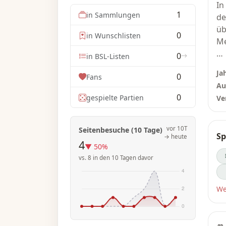
In
1
in Sammlungen
de
üb
0
in Wunschlisten
Me
0
in BSL-Listen
Di
Ja
0
Fans
so
Au
zä
0
gespielte Partien
Ve
si
Pu
vor 10T
Seitenbesuche (10 Tage)
Sp
→ heute
—B
4
▼ 50%
vs. 8 in den 10 Tagen davor
We