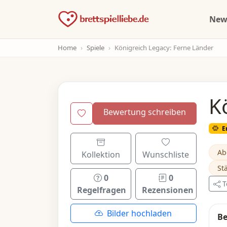
Ne
Home
Spiele
Königreich Legacy: Ferne Länder
K
Bewertung schreiben
E
Ab
Kollektion
Wunschliste
St
0
0
T
Regelfragen
Rezensionen
Bilder hochladen
Be