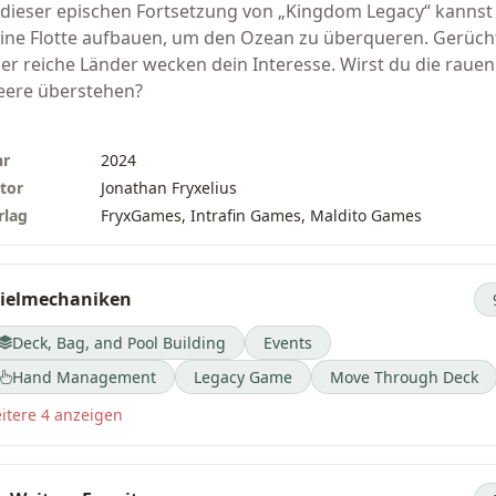
 dieser epischen Fortsetzung von „Kingdom Legacy“ kannst
ine Flotte aufbauen, um den Ozean zu überqueren. Gerüch
er reiche Länder wecken dein Interesse. Wirst du die rauen
ere überstehen?
es ist eine Erweiterung für „Kingdom Legacy“, obwohl sie
hr
2024
gar noch mehr Karten (160) enthält als das Basisspiel. Sie
tor
Jonathan Fryxelius
hlt als zwei Erweiterungen auf deiner Spielbox, also stelle
rlag
FryxGames, Intrafin Games, Maldito Games
cher, dass du vor dem Spielen zwei weitere Felder auf deine
nkteleiste frei hast!
ielmechaniken
eschreibung des Verlags
Deck, Bag, and Pool Building
Events
Hand Management
Legacy Game
Move Through Deck
itere 4 anzeigen