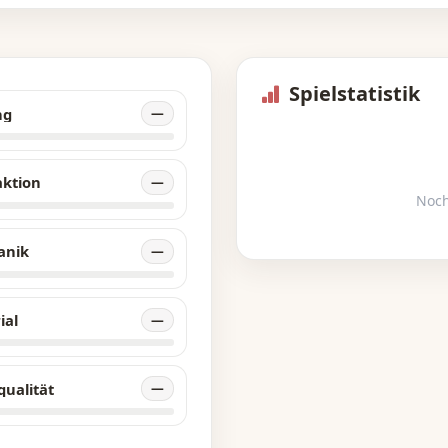
Spielstatistik
ng
—
aktion
—
Noch
anik
—
ial
—
qualität
—