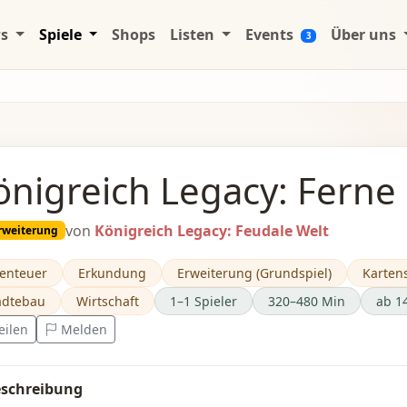
ws
Spiele
Shops
Listen
Events
Über uns
3
önigreich Legacy: Ferne
von
Königreich Legacy: Feudale Welt
rweiterung
enteuer
Erkundung
Erweiterung (Grundspiel)
Kartens
ädtebau
Wirtschaft
1–1 Spieler
320–480 Min
ab 1
eilen
Melden
schreibung