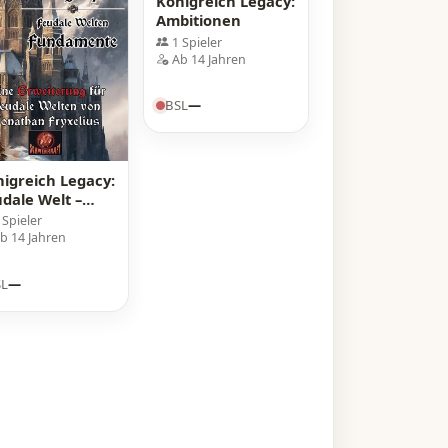
Königreich Legacy:
Ambitionen
1 Spieler
Ab 14 Jahren
BSL
—
igreich Legacy:
dale Welt –
ndamente
 Spieler
b 14 Jahren
SL
—