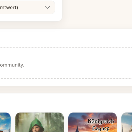
amtwert)
 Community.