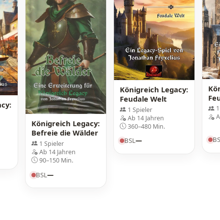
Kön
Königreich Legacy:
Feu
Feudale Welt
cy:
Fu
1
1 Spieler
A
Ab 14 Jahren
Königreich Legacy:
360–480 Min.
Befreie die Wälder
B
BSL
—
1 Spieler
Ab 14 Jahren
90–150 Min.
BSL
—