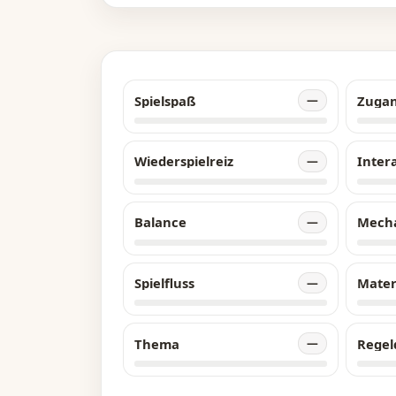
Spielspaß
Zuga
—
Wiederspielreiz
Inter
—
Balance
Mech
—
Spielfluss
Mater
—
Thema
Regel
—