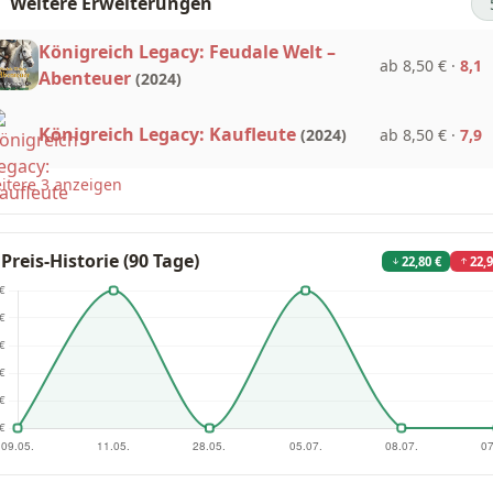
Weitere Erweiterungen
Königreich Legacy: Feudale Welt –
ab 8,50 €
·
8,1
Abenteuer
(2024)
Königreich Legacy: Kaufleute
ab 8,50 €
·
7,9
(2024)
itere 3 anzeigen
Preis-Historie (90 Tage)
22,80 €
22,9