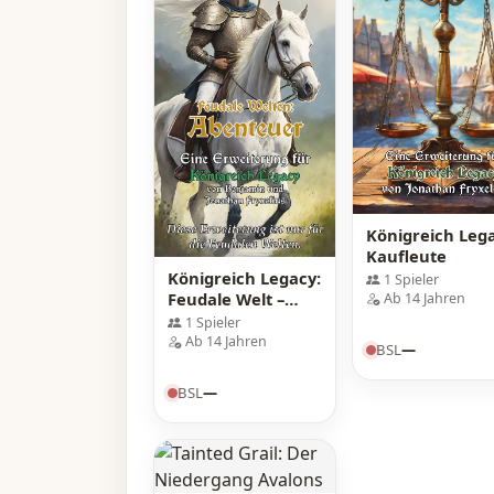
Königreich Lega
Kaufleute
Königreich Legacy:
1 Spieler
Feudale Welt –
Ab 14 Jahren
Abenteuer
1 Spieler
Ab 14 Jahren
BSL
—
BSL
—