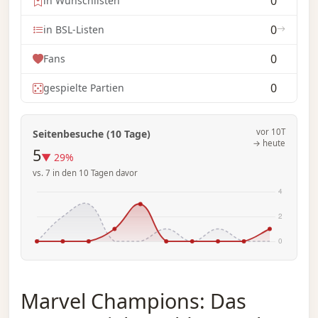
0
in Wunschlisten
0
in BSL-Listen
0
Fans
0
gespielte Partien
vor 10T
Seitenbesuche (10 Tage)
→ heute
5
▼ 29%
vs. 7 in den 10 Tagen davor
Marvel Champions: Das