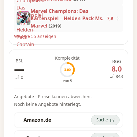
Marvel Champions: Das
– Beschreibung von der Website des Verlags
Kartenspiel – Helden-Pack Ms.
7,9
Marvel
(2019)
Weitere 55 anzeigen
Komplexität
BSL
BGG
—
8.0
3.00
843
0
von 5
Angebote - Preise können abweichen.
Noch keine Angebote hinterlegt.
Amazon.de
Suche