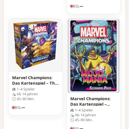
BSL
—
Marvel Champions:
Das Kartenspiel – The
Mad Titan\'s Shadow
1–4 Spieler
Ab 14 Jahren
Marvel Champions:
45–90 Min.
Das Kartenspiel –
BSL
—
Szenario-Pack
1–4 Spieler
MojoMania
Ab 14 Jahren
45–90 Min.
BSL
—