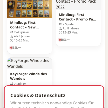
Mindbug: First
Contact – Promo Pack
Mindbug: First
2022
2 Spieler
Contact – New
Ab 8 Jahren
Servants
2–4 Spieler
15–25 Min.
Ab 8 Jahren
BSL
—
15–25 Min.
BSL
—
KeyForge: Winde des
Wandels
2 Spieler
Ab 10 Jahren
15–45 Min.
Cookies & Datenschutz
BSL
—
Wir nutzen technisch notwendige Cookies für