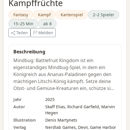
Kampffrüchte
Fantasy
Kampf
Kartenspiel
2–2 Spieler
15–25 Min
ab 8
Teilen
Melden
Beschreibung
Mindbug: Battlefruit Kingdom ist ein
eigenständiges Mindbug-Spiel, in dem ein
Königreich aus Ananas-Paladinen gegen den
mächtigen Litschi-König kämpft. Setze deine
Obst- und Gemüse-Kreaturen ein, schütze sie
vor deinem Gegner und nutze ihre verrückten
Jahr
2025
Fähigkeiten. Da es sich um ein eigenständiges
Autor
Skaff Elias, Richard Garfield, Marvin
Spiel handelt, kann Mindbug: Battlefruit
Hegen
Kingdom sowohl allein als auch in
Illustration
Denis Martynets
Kombination mit anderen Mindbug-Sets
Verlag
Nerdlab Games, Devir, Game Harbor
gespielt werden.