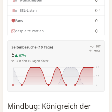
0
in Wunschlisten
0
in BSL-Listen
0
Fans
0
gespielte Partien
vor 10T
Seitenbesuche (10 Tage)
→ heute
5
▲ 67%
vs. 3 in den 10 Tagen davor
Mindbug: Königreich der