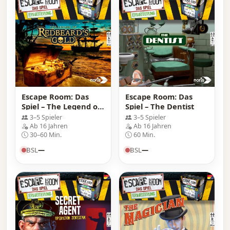
Escape Room: Das
Escape Room: Das
Spiel – The Legend of
Spiel – The Dentist
Redbeard\'s Gold
3–5 Spieler
3–5 Spieler
Ab 16 Jahren
Ab 16 Jahren
30–60 Min.
60 Min.
BSL
—
BSL
—