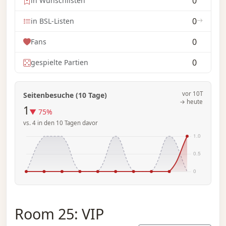
0
in Wunschlisten
0
in BSL-Listen
0
Fans
0
gespielte Partien
vor 10T
Seitenbesuche (10 Tage)
→ heute
1
▼ 75%
vs. 4 in den 10 Tagen davor
Room 25: VIP