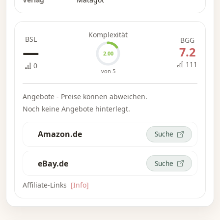
und subtilen Spieler. Room 25: VIP enthält
außerdem fünf neue Räume.
Komplexität
BSL
BGG
—
7.2
2.00
111
0
von 5
Angebote - Preise können abweichen.
Noch keine Angebote hinterlegt.
Amazon.de
Suche
eBay.de
Suche
Affiliate-Links
[Info]