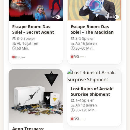
Escape Room: Das
Escape Room: Das
Spiel – The Magician
Spiel – Secret Agent
3–5 Spieler
3–5 Spieler
Ab 16 Jahren
Ab 16 Jahren
30–60 Min.
60 Min.
BSL
—
BSL
—
Lost Ruins of Arnak:
Surprise Shipment
1–4 Spieler
Ab 12 Jahren
30–120 Min.
BSL
—
Aeon Trespass: