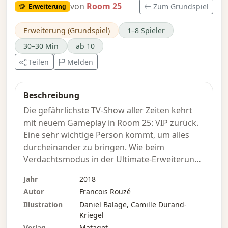
von
Room 25
Zum Grundspiel
Erweiterung
Erweiterung (Grundspiel)
1–8 Spieler
30–30 Min
ab 10
Teilen
Melden
Beschreibung
Die gefährlichste TV-Show aller Zeiten kehrt
mit neuem Gameplay in Room 25: VIP zurück.
Eine sehr wichtige Person kommt, um alles
durcheinander zu bringen. Wie beim
Verdachtsmodus in der Ultimate-Erweiterung
ist dieser VIP Teil des Teams der Gefangenen
Jahr
2018
und wird nach der Verteilung der Rollen
Autor
Francois Rouzé
bekannt gegeben. Der VIP ist gezwungen, sich
Illustration
Daniel Balage, Camille Durand-
zu bewegen, plant seine Aktionen jedoch nicht
Kriegel
im Voraus und wird so zu einem gefährlichen
Verlag
Matagot