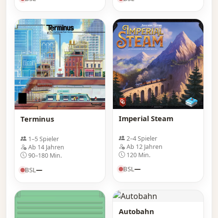
Imperial Steam
Terminus
2–4 Spieler
1–5 Spieler
Ab 12 Jahren
Ab 14 Jahren
120 Min.
90–180 Min.
BSL
—
BSL
—
Autobahn