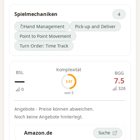
Tage die Spieler für ihre Aktionen benötigen.
Effizienz ist wichtig, ebenso wie die Fähigkeit,
Spielmechaniken
4
bestimmte Güter just in time an bestimmte
Ziele zu liefern. Wer wird seine Eisenbahn am
Hand Management
Pick-up and Deliver
erfolgreichsten verwalten? The Grand Trunk
Point to Point Movement
Journey trägt das Label „The Griffintown:
Turn Order: Time Track
Series #1“. – Beschreibung des Verlags
Komplexität
BSL
BGG
—
7.5
3.57
326
0
von 5
Angebote - Preise können abweichen.
Noch keine Angebote hinterlegt.
Amazon.de
Suche