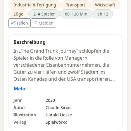
Industrie & Fertigung
Transport
Wirtschaft
Züge
2–4 Spieler
60–120 Min
ab 12
Teilen
Melden
Beschreibung
In „The Grand Trunk Journey“ schlüpfen die
Spieler in die Rolle von Managern
verschiedener Eisenbahnunternehmen, die
Güter zu vier Häfen und zwölf Städten im
Osten Kanadas und der USA transportieren.
Dazu verwenden sie Karten, die
Mehr
Eisenbahnausrüstung und Orte darstellen, um
ihre Züge zwischen diesen Orten zu bewegen
Jahr
2020
und die Güter entsprechend Angebot und
Autor
Claude Sirois
Nachfrage abzuholen und auszuliefern. Diese
Illustration
Harald Lieske
Bewegungen ihrer Züge werden auf der
Verlag
Spielworxx
„Zeitleiste“ festgehalten, die anzeigt, wie viele