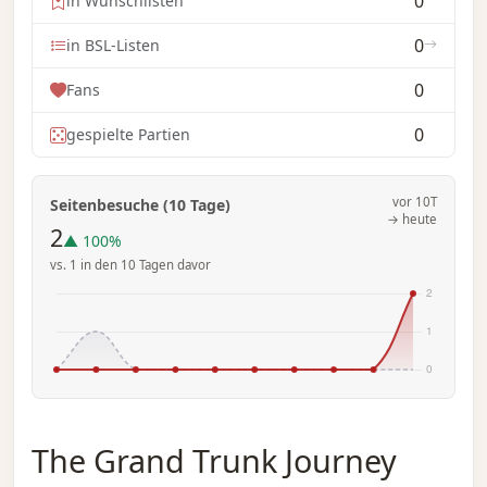
0
in Wunschlisten
0
in BSL-Listen
0
Fans
0
gespielte Partien
vor 10T
Seitenbesuche (10 Tage)
→ heute
2
▲ 100%
vs. 1 in den 10 Tagen davor
The Grand Trunk Journey