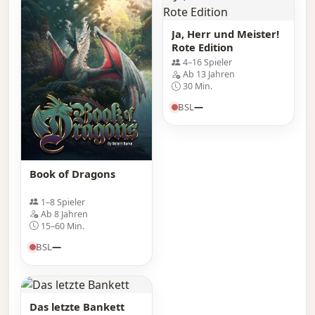
Ja, Herr und Meister!
Rote Edition
4–16 Spieler
Ab 13 Jahren
30 Min.
BSL
—
Book of Dragons
1–8 Spieler
Ab 8 Jahren
15–60 Min.
BSL
—
Das letzte Bankett