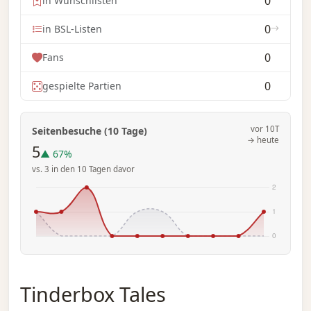
0
in Wunschlisten
0
in BSL-Listen
0
Fans
0
gespielte Partien
vor 10T
Seitenbesuche (10 Tage)
→ heute
5
▲ 67%
vs. 3 in den 10 Tagen davor
Tinderbox Tales