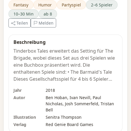
Fantasy
Humor
Partyspiel
2–6 Spieler
10–30 Min
ab 8
Teilen
Melden
Beschreibung
Tinderbox Tales erweitert das Setting für The
Brigade, wobei dieses Set aus drei Spielen wie
eine Buchbox präsentiert wird. Die
enthaltenen Spiele sind: • The Barmaid's Tale
Dieses Gesellschaftsspiel für 4 bis 6 Spieler
spielt im „Rat Catcher's Rest”. Die Spieler
Jahr
2018
geben sich gegenseitig die Schuld für das
Autor
Ben Hoban, Ivan Nevill, Paul
Scheitern einer kürzlich durchgeführten
Nicholas, Josh Sommerfeld, Tristan
Quest, während sie buchstäblich „den
Bell
schwarzen Peter weitergeben”.
Illustration
Senitra Thompson
Verlag
Red Genie Board Games
• The Trader's Tale Spielen Sie die Ereignisse