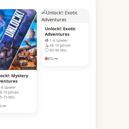
Unlock!: Exotic
Adventures
1–6 Spieler
Ab 10 Jahren
60–90 Min.
BSL
—
ock!: Mystery
ventures
–6 Spieler
b 10 Jahren
5–75 Min.
SL
—