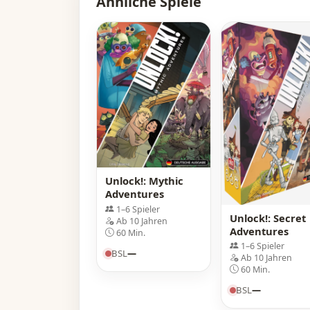
Ähnliche Spiele
Unlock!: Mythic
Adventures
1–6 Spieler
Unlock!: Secret
Ab 10 Jahren
Adventures
60 Min.
1–6 Spieler
BSL
—
Ab 10 Jahren
60 Min.
BSL
—