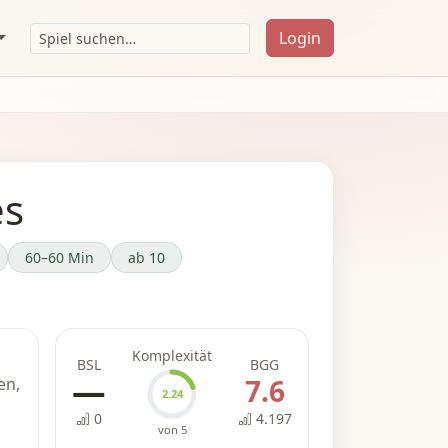
Login
es
60–60 Min
ab 10
Komplexität
BSL
BGG
—
7.6
en,
2.24
0
4.197
von 5