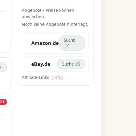
Angebote - Preise können
abweichen.
und
Noch keine Angebote hinterlegt.
Suche
Amazon.de
v
eBay.de
Suche
2
Affiliate-Links
[Info]
2 €