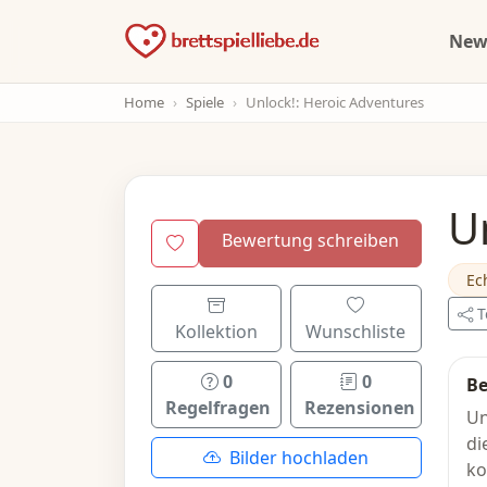
Ne
Home
Spiele
Unlock!: Heroic Adventures
U
Bewertung schreiben
Ec
T
Kollektion
Wunschliste
0
0
Be
Regelfragen
Rezensionen
Un
di
Bilder hochladen
ko