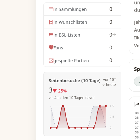
un
0
in Sammlungen
du
Sp
0
in Wunschlisten
Ja
be
Au
ei
0
in BSL-Listen
Ill
üb
Ve
0
dr
Fans
st
0
gespielte Partien
se
Sp
Ra
Be
vor 10T
Seitenbesuche (10 Tage)
„I
→ heute
3
▼ 25%
Ab
vs. 4 in den 10 Tagen davor
en
Hi
se
Ho
Ka