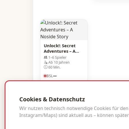
Unlock!: Secret
Adventures – A
Noside Story
1–6 Spieler
Ab 10 Jahren
60 Min.
BSL
—
Cookies & Datenschutz
Wir nutzen technisch notwendige Cookies für den Be
Instagram/Maps) sind aktuell aus – können später
© 2026 brettspielliebe.de · BSL inside.