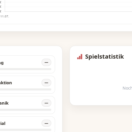
Spielstatistik
ng
—
aktion
—
Noch
anik
—
ial
—