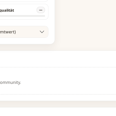
qualität
—
amtwert)
 Community.