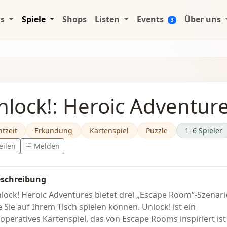
ws
Spiele
Shops
Listen
Events
Über uns
3
nlock!: Heroic Adventur
htzeit
Erkundung
Kartenspiel
Puzzle
1–6 Spieler
eilen
Melden
schreibung
lock! Heroic Adventures bietet drei „Escape Room“-Szenari
e Sie auf Ihrem Tisch spielen können. Unlock! ist ein
operatives Kartenspiel, das von Escape Rooms inspiriert ist