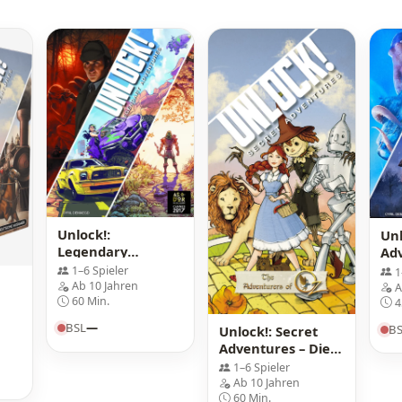
Unlock!:
Unl
Legendary
Ad
Adventures
1–6 Spieler
1
Ab 10 Jahren
A
60 Min.
4
BSL
—
B
Unlock!: Secret
Adventures – Die
Abenteurer von Oz
1–6 Spieler
Ab 10 Jahren
60 Min.