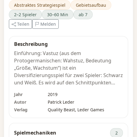
Abstraktes Strategiespiel
Gebietsaufbau
2–2 Spieler
30–60 Min
ab 7
Teilen
Melden
Beschreibung
Einführung: Vastuz (aus dem
Protogermanischen: Wahstuz, Bedeutung
„Größe, Wachstum“) ist ein
Diversifizierungsspiel für zwei Spieler: Schwarz
und Weiß. Es wird auf den Schnittpunkten
(Punkten) eines zunächst leeren sechseckigen
Jahr
2019
Bretts mit Dreiecken gespielt. Es kann auf
Autor
Patrick Leder
einem Brett der Größe 7 für lange Spiele oder
Verlag
Quality Beast, Leder Games
einem Brett der Größe 5 für kurze Spiele
gespielt werden. Jeder Spieler hat Zugang zu
einer ausreichenden Anzahl von Steinen seiner
Spielmechaniken
2
eigenen Farbe. Definitionen: Eine Gruppe ist