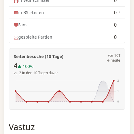
0
in Wunschlisten
0
in BSL-Listen
0
Fans
0
gespielte Partien
vor 10T
Seitenbesuche (10 Tage)
→ heute
4
▲ 100%
vs. 2 in den 10 Tagen davor
Vastuz