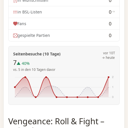
0
in Wunschlisten
0
in BSL-Listen
0
Fans
0
gespielte Partien
vor 10T
Seitenbesuche (10 Tage)
→ heute
7
▲ 40%
vs. 5 in den 10 Tagen davor
Vengeance: Roll & Fight –