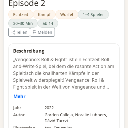
Episode 2
Echtzeit
Kampf
Würfel
1–4 Spieler
30–30 Min
ab 14
Teilen
Melden
Beschreibung
„Vengeance: Roll & Fight“ ist ein Echtzeit-Roll-
and-Write-Spiel, bei dem die rasante Action am
Spieltisch die knallharten Kämpfe in der
Spielwelt widerspiegelt! Vengeance: Roll &
Fight spielt in der Welt von Vengeance und
wurde von Dávid Turczi, Noralie Lubbers und
Mehr
Gordon Calleja entwickelt. Es ist ein
eigenständiges Spiel, das die rasanten
Jahr
2022
Würfelrätsel des Originalspiels Vengeance in
Autor
Gordon Calleja, Noralie Lubbers,
Roll-and-Write-Mechaniken verwandelt, bei
Dávid Turczi
denen du Combos bildest, Gegner
Illustration
Axel Torvenius