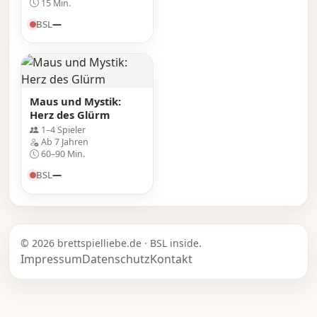
15 Min.
BSL
—
Maus und Mystik:
Herz des Glürm
1–4 Spieler
Ab 7 Jahren
60–90 Min.
BSL
—
© 2026 brettspielliebe.de · BSL inside.
Impressum
Datenschutz
Kontakt