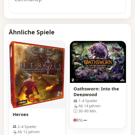
Ähnliche Spiele
Oathsworn: Into the
Deepwood
1–4 Spieler
Ab 14 Jahren
30–90 Min.
Heroes
BSL
—
2–4 Spieler
Ab 12 Jahren