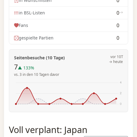
0
in Wunschlisten
0
in BSL-Listen
0
Fans
0
gespielte Partien
vor 10T
Seitenbesuche (10 Tage)
→ heute
7
▲ 133%
vs. 3 in den 10 Tagen davor
Voll verplant: Japan