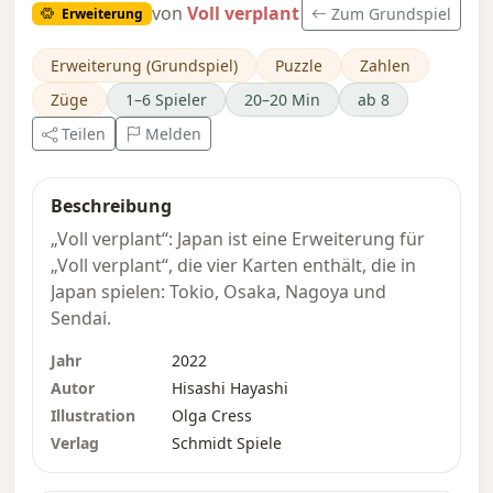
von
Voll verplant
Zum Grundspiel
Erweiterung
Erweiterung (Grundspiel)
Puzzle
Zahlen
Züge
1–6 Spieler
20–20 Min
ab 8
Teilen
Melden
Beschreibung
„Voll verplant“: Japan ist eine Erweiterung für
„Voll verplant“, die vier Karten enthält, die in
Japan spielen: Tokio, Osaka, Nagoya und
Sendai.
Jahr
2022
Autor
Hisashi Hayashi
Illustration
Olga Cress
Verlag
Schmidt Spiele