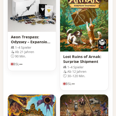
Aeon Trespass:
Odyssey – Expansions
Box
1–4 Spieler
Ab 21 Jahren
Lost Ruins of Arnak:
90 Min.
Surprise Shipment
BSL
—
1–4 Spieler
Ab 12 Jahren
30–120 Min.
BSL
—