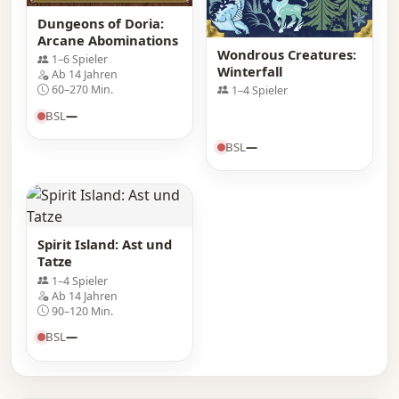
Dungeons of Doria:
Arcane Abominations
Wondrous Creatures:
1–6 Spieler
Winterfall
Ab 14 Jahren
60–270 Min.
1–4 Spieler
BSL
—
BSL
—
Spirit Island: Ast und
Tatze
1–4 Spieler
Ab 14 Jahren
90–120 Min.
BSL
—