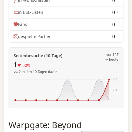
0
in Wunschlisten
0
in BSL-Listen
0
Fans
0
gespielte Partien
vor 10T
Seitenbesuche (10 Tage)
→ heute
1
▼ 50%
vs. 2 in den 10 Tagen davor
Warpgate: Beyond