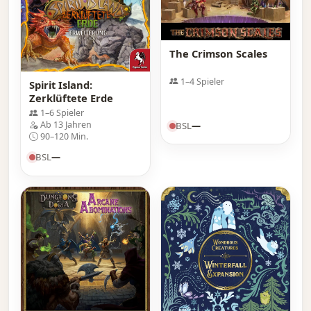
The Crimson Scales
1–4 Spieler
Spirit Island:
Zerklüftete Erde
1–6 Spieler
Ab 13 Jahren
BSL
—
90–120 Min.
BSL
—