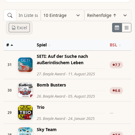
Excel
#
Spiel
BSL
SETI: Auf der Suche nach
außerirdischem Leben
31
7.7
27. Beeple Award - 11. August 2025
Bomb Busters
30
6.6
26. Beeple Award - 05. August 2025
Trio
—
29
25. Beeple Award - 24. Januar 2025
Sky Team
28