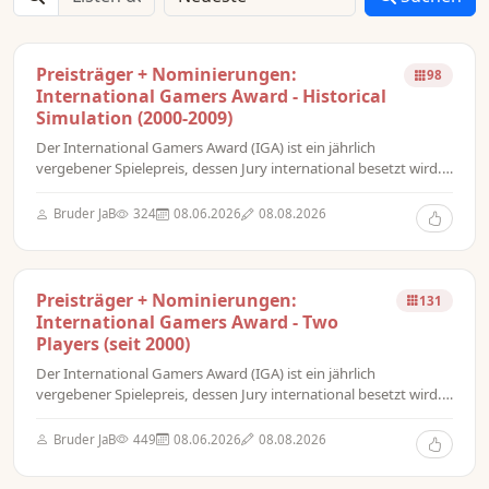
Preisträger + Nominierungen:
98
International Gamers Award - Historical
Simulation (2000-2009)
Der International Gamers Award (IGA) ist ein jährlich
vergebener Spielepreis, dessen Jury international besetzt wird.
Bis 2010 wurde der Preis in den drei Hauptkategorien General
Strategy Games mit den Optionen Multiplayer für
Bruder JaB
324
08.06.2026
08.08.2026
Mehrspielerspiele und Two Player für 2-Personen-Spiele sowie
Historical Simulation Games für Konfliktsimulationsspiele
vergeben.
Preisträger + Nominierungen:
131
International Gamers Award - Two
Players (seit 2000)
Der International Gamers Award (IGA) ist ein jährlich
vergebener Spielepreis, dessen Jury international besetzt wird.
Bis 2010 wurde der Preis in den drei Hauptkategorien General
Strategy Games mit den Optionen Multiplayer für
Bruder JaB
449
08.06.2026
08.08.2026
Mehrspielerspiele und Two Player für 2-Personen-Spiele sowie
Historical Simulation Games für Konfliktsimulationsspiele