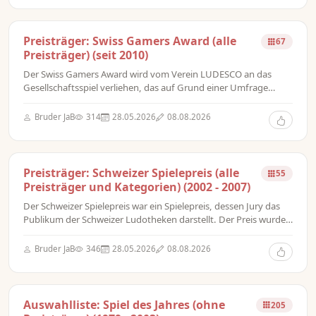
Preisträger: Swiss Gamers Award (alle
67
Preisträger) (seit 2010)
Der Swiss Gamers Award wird vom Verein LUDESCO an das
Gesellschaftsspiel verliehen, das auf Grund einer Umfrage
unter Schweizer Spielern in der Schweiz etablierten Spielklubs
als „bestes Spiel des Jahres“ gewählt wurde.
Bruder JaB
314
28.05.2026
08.08.2026
Preisträger: Schweizer Spielepreis (alle
55
Preisträger und Kategorien) (2002 - 2007)
Der Schweizer Spielepreis war ein Spielepreis, dessen Jury das
Publikum der Schweizer Ludotheken darstellt. Der Preis wurde
von 2002 bis 2007 in den Kategorien Familien-, Kinder- und
Strategiespiel verliehen, er war eine Erweiterung des St. Galler
Bruder JaB
346
28.05.2026
08.08.2026
Spielzeugpreises, der von 1999 bis 2001 vergeben wurde.
Auswahlliste: Spiel des Jahres (ohne
205