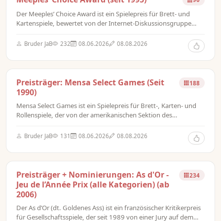
Der Meeples’ Choice Award ist ein Spielepreis für Brett- und
Kartenspiele, bewertet von der Internet-Diskussionsgruppe
„Spielfreeks“.
Bruder JaB
232
08.06.2026
08.08.2026
Preisträger: Mensa Select Games (Seit
188
1990)
Mensa Select Games ist ein Spielepreis für Brett-, Karten- und
Rollenspiele, der von der amerikanischen Sektion des
Verbandes Mensa International vergeben wird. Jedes Jahr wird
dieser Preis fünf Spielen im Mind Games-Wettbewerb verliehen,
Bruder JaB
131
08.06.2026
08.08.2026
die sich durch besondere intellektuelle Herausforderungen
auszeichnen.
Preisträger + Nominierungen: As d'Or -
234
Jeu de l’Année Prix (alle Kategorien) (ab
2006)
Der As d’Or (dt. Goldenes Ass) ist ein französischer Kritikerpreis
für Gesellschaftsspiele, der seit 1989 von einer Jury auf dem