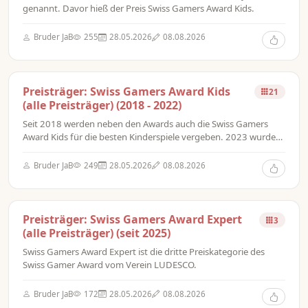
genannt. Davor hieß der Preis Swiss Gamers Award Kids.
Bruder JaB
255
28.05.2026
08.08.2026
Preisträger: Swiss Gamers Award Kids
21
(alle Preisträger) (2018 - 2022)
Seit 2018 werden neben den Awards auch die Swiss Gamers
Award Kids für die besten Kinderspiele vergeben. 2023 wurde
dieser Preis umbenannt in Swiss Gamers Award Family, um auch
einfache Familienspiele aufzunehmen.
Bruder JaB
249
28.05.2026
08.08.2026
Preisträger: Swiss Gamers Award Expert
3
(alle Preisträger) (seit 2025)
Swiss Gamers Award Expert ist die dritte Preiskategorie des
Swiss Gamer Award vom Verein LUDESCO.
Bruder JaB
172
28.05.2026
08.08.2026