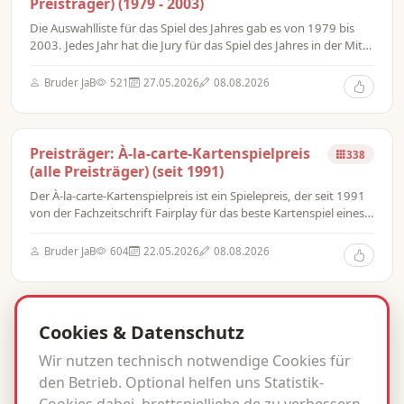
Preisträger) (1979 - 2003)
Die Auswahlliste für das Spiel des Jahres gab es von 1979 bis
2003. Jedes Jahr hat die Jury für das Spiel des Jahres in der Mitte
des Jahres eine Auswahlliste von Spielen veröffentlicht, von
denen eines dann das Spiel des Jahres wurde. In den Jahren
Bruder JaB
521
27.05.2026
08.08.2026
1999 bis 2003 wurden aus der Auswahlliste jeweils drei Spiele
nominiert, aus denen anschließend das Spiel des Jahres
ausgewählt wurde.
Preisträger: À-la-carte-Kartenspielpreis
338
(alle Preisträger) (seit 1991)
Der À-la-carte-Kartenspielpreis ist ein Spielepreis, der seit 1991
von der Fachzeitschrift Fairplay für das beste Kartenspiel eines
Jahres verliehen wird. Er ist der einzige Spielpreis, der
ausschließlich für Kartenspiele verliehen wird.
Bruder JaB
604
22.05.2026
08.08.2026
1
2
3
Cookies & Datenschutz
Wir nutzen technisch notwendige Cookies für
44 Listen gefunden
den Betrieb. Optional helfen uns Statistik-