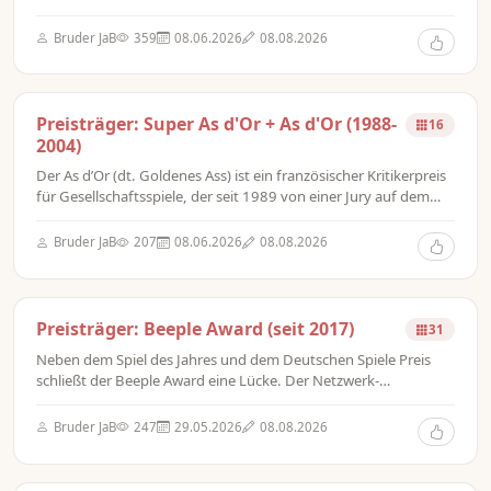
Festival International des Jeux (dt. Internationales Festival der
Spiele) in Cannes überreicht wird. 2005 fusionierte der Preis mit
Bruder JaB
359
08.06.2026
08.08.2026
dem Jeu de l’Année. Man entschied sich dafür, dass der Preis
nach dem Jahr der Vergabe statt des Jahres der
Spielveröffentlichung genannt werden sollte. 2006 wurde der
erste As d’Or – Jeu de l’Année vergeben.
Preisträger: Super As d'Or + As d'Or (1988-
16
2004)
Der As d’Or (dt. Goldenes Ass) ist ein französischer Kritikerpreis
für Gesellschaftsspiele, der seit 1989 von einer Jury auf dem
Festival International des Jeux (dt. Internationales Festival der
Spiele) in Cannes überreicht wird. Als Sonderpreis wurde dem
Bruder JaB
207
08.06.2026
08.08.2026
besten Spiel aller Kategorien der Super As d’Or überreicht.
Preisträger: Beeple Award (seit 2017)
31
Neben dem Spiel des Jahres und dem Deutschen Spiele Preis
schließt der Beeple Award eine Lücke. Der Netzwerk-
Zusammenschluss Beeple orientiert sich dabei an den
Bedürfnissen der Community und der Verlage gleichermaßen.
Bruder JaB
247
29.05.2026
08.08.2026
Ein Kritiker-Preis für die Szene.