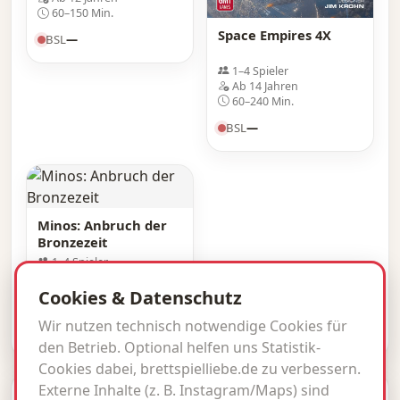
60–150 Min.
Space Empires 4X
BSL
—
1–4 Spieler
Ab 14 Jahren
60–240 Min.
BSL
—
Minos: Anbruch der
Bronzezeit
1–4 Spieler
Ab 14 Jahren
90–150 Min.
Cookies & Datenschutz
BSL
—
Wir nutzen technisch notwendige Cookies für
den Betrieb. Optional helfen uns Statistik-
Cookies dabei, brettspielliebe.de zu verbessern.
Externe Inhalte (z. B. Instagram/Maps) sind
© 2026 brettspielliebe.de · BSL inside.