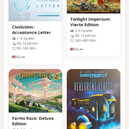
Twilight Imperium:
Vierte Edition
Civolution:
3–6 Spieler
Acceptance Letter
Ab 14 Jahren
1–4 Spieler
240–480 Min.
Ab 14 Jahren
90–180 Min.
BSL
—
BSL
—
Farms Race: Deluxe
Edition