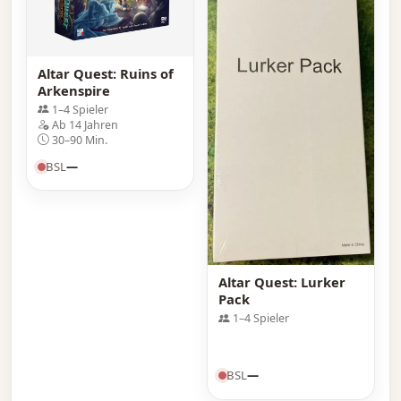
Altar Quest: Ruins of
Arkenspire
1–4 Spieler
Ab 14 Jahren
30–90 Min.
BSL
—
Altar Quest: Lurker
Pack
1–4 Spieler
BSL
—