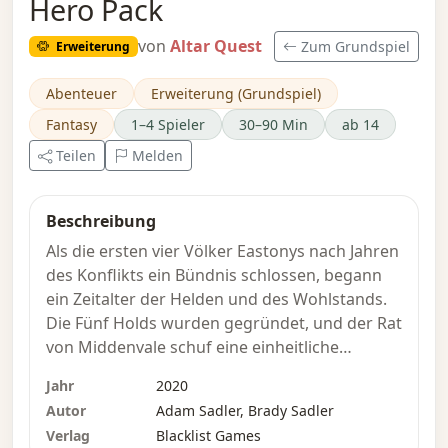
Hero Pack
von
Altar Quest
Zum Grundspiel
Erweiterung
Abenteuer
Erweiterung (Grundspiel)
Fantasy
1–4 Spieler
30–90 Min
ab 14
Teilen
Melden
Beschreibung
Als die ersten vier Völker Eastonys nach Jahren
des Konflikts ein Bündnis schlossen, begann
ein Zeitalter der Helden und des Wohlstands.
Die Fünf Holds wurden gegründet, und der Rat
von Middenvale schuf eine einheitliche
Rechtsordnung und einen Schmelztiegel der
Jahr
2020
Kulturen. Doch das war, bevor Szera kam …
Autor
Adam Sadler, Brady Sadler
Verlag
Blacklist Games
Als das Pheranische Reich fiel, beanspruchte