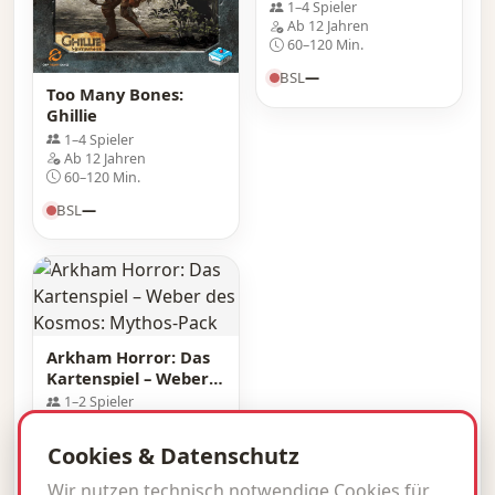
1–4 Spieler
Ab 12 Jahren
60–120 Min.
BSL
—
Too Many Bones:
Ghillie
1–4 Spieler
Ab 12 Jahren
60–120 Min.
BSL
—
Arkham Horror: Das
Kartenspiel – Weber
des Kosmos: Mythos-
1–2 Spieler
Pack
Ab 14 Jahren
60–120 Min.
Cookies & Datenschutz
BSL
—
Wir nutzen technisch notwendige Cookies für