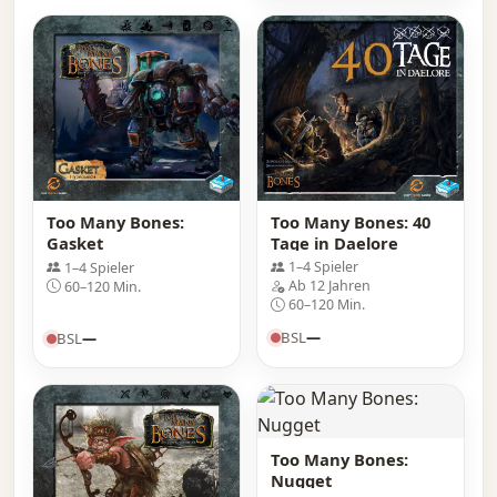
Too Many Bones: 40
Too Many Bones:
Tage in Daelore
Gasket
1–4 Spieler
1–4 Spieler
Ab 12 Jahren
60–120 Min.
60–120 Min.
BSL
—
BSL
—
Too Many Bones:
Nugget