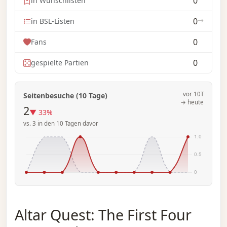
0
in Wunschlisten
0
in BSL-Listen
0
Fans
0
gespielte Partien
vor 10T
Seitenbesuche (10 Tage)
→ heute
2
▼ 33%
vs. 3 in den 10 Tagen davor
Altar Quest: The First Four