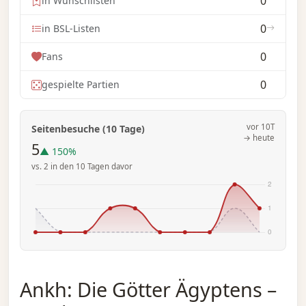
0
in Wunschlisten
0
in BSL-Listen
0
Fans
0
gespielte Partien
vor 10T
Seitenbesuche (10 Tage)
→ heute
5
▲ 150%
vs. 2 in den 10 Tagen davor
Ankh: Die Götter Ägyptens –