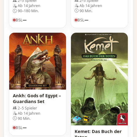
2–5 Spieler
2–5 Spieler
Ab 14 Jahren
Ab 14 Jahren
90 Min.
90–180 Min.
BSL
—
BSL
—
Ankh: Gods of Egypt –
Guardians Set
2–5 Spieler
Ab 14 Jahren
90 Min.
BSL
—
Kemet: Das Buch der
Toten