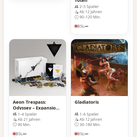
2–5 Spieler
Ab 12 Jahren
90–120 Min.
BSL
—
Aeon Trespass:
Gladiatoris
Odyssey – Expansions
Box
1–4 Spieler
1–6 Spieler
Ab 21 Jahren
Ab 12 Jahren
90 Min.
30–180 Min.
BSL
—
BSL
—