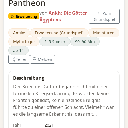
Pantheon
von
Ankh: Die Götter
Zum
Erweiterung
Ägyptens
Grundspiel
Antike
Erweiterung (Grundspiel)
Miniaturen
Mythologie
2–5 Spieler
90–90 Min
ab 14
Teilen
Melden
Beschreibung
Der Krieg der Götter begann nicht mit einer
formellen Kriegserklärung. Es wurden keine
Fronten gebildet, kein einzelnes Ereignis
führte zu einer offenen Schlacht. Vielmehr war
es die langsame Erkenntnis, dass mit
zunehmender Verehrung eines Gottes die
Jahr
2021
Macht der anderen schwand.