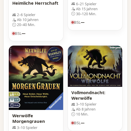
Heimliche Herrschaft
6–21 Spieler
Ab 15 Jahren
30–120 Min.
2–6 Spieler
Ab 10 Jahren
BSL
—
20–40 Min.
BSL
—
Vollmondnacht:
Werwölfe
3–10 Spieler
Ab 8 Jahren
10 Min.
Werwölfe
Morgengrauen
BSL
—
3–10 Spieler