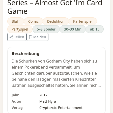
Series – Almost Got 'Im Card
Game
Bluff
Comic
Deduktion
Kartenspiel
Partyspiel
5–8 Spieler
30–30 Min
ab 15
Teilen
Melden
Beschreibung
Die Schurken von Gotham City haben sich zu
einem Pokerabend versammelt, um
Geschichten darüber auszutauschen, wie sie
beinahe den lästigen maskierten Kreuzritter
Batman ausgeschaltet hätten. Sie ahnen nicht,
dass sich der Dunkle Ritter in ihrer Mitte
Jahr
2017
befindet, getarnt als einer von ihnen. Werden
Autor
Matt Hyra
die Schurken den Fledermausmann in ihrer
Verlag
Cryptozoic Entertainment
Mitte entlarven können, bevor er sie heimlich