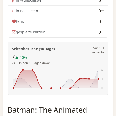
0
in Wunschlisten
0
in BSL-Listen
0
Fans
0
gespielte Partien
vor 10T
Seitenbesuche (10 Tage)
→ heute
7
▲ 40%
vs. 5 in den 10 Tagen davor
Batman: The Animated