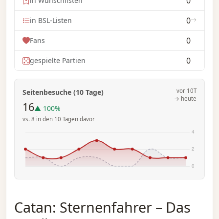
0
in Wunschlisten
0
in BSL-Listen
0
Fans
0
gespielte Partien
vor 10T
Seitenbesuche (10 Tage)
→ heute
16
▲ 100%
vs. 8 in den 10 Tagen davor
Catan: Sternenfahrer – Das