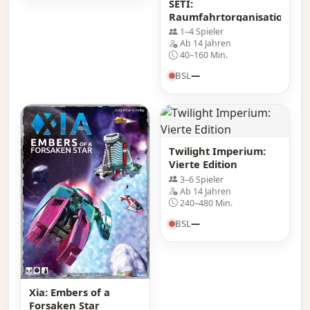
SETI:
Raumfahrtorganisationen
1–4 Spieler
Ab 14 Jahren
40–160 Min.
BSL
—
Twilight Imperium:
Vierte Edition
3–6 Spieler
Ab 14 Jahren
240–480 Min.
BSL
—
Xia: Embers of a
Forsaken Star