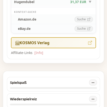
Hugendubel
31,37 EUR
▼
KONTEXT-SUCHE
Amazon.de
Suche
eBay.de
Suche
KOSMOS Verlag
Affiliate-Links
[Info]
Spielspaß
—
Wiederspielreiz
—