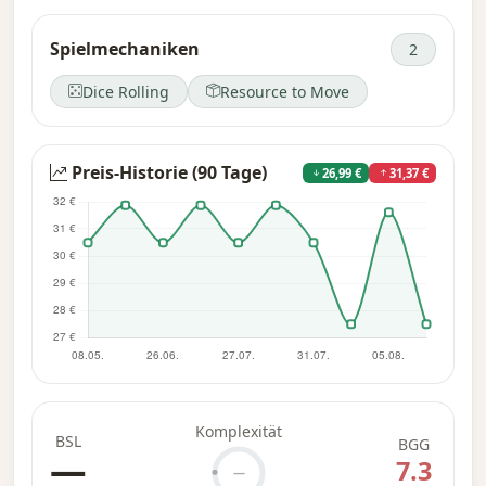
„Starship Catan“ aus dem Jahr 2001 umfassend
Spielmechaniken
2
überarbeitet wurde, umfasst fünf
Einstiegsmissionen und bietet variable
Dice Rolling
Resource to Move
Spieloptionen.
Preis-Historie (90 Tage)
26,99 €
31,37 €
Komplexität
BSL
BGG
—
7.3
—