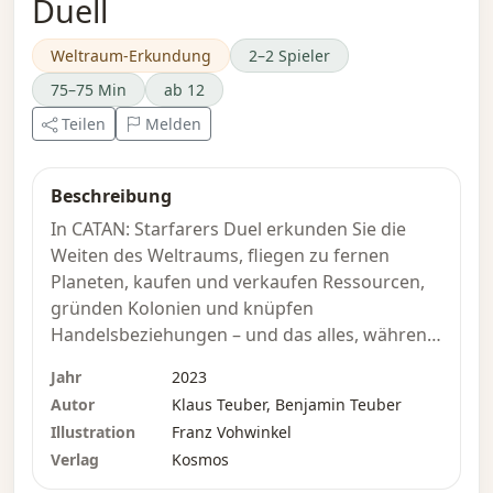
Duell
Weltraum-Erkundung
2–2 Spieler
75–75 Min
ab 12
Teilen
Melden
Beschreibung
In CATAN: Starfarers Duel erkunden Sie die
Weiten des Weltraums, fliegen zu fernen
Planeten, kaufen und verkaufen Ressourcen,
gründen Kolonien und knüpfen
Handelsbeziehungen – und das alles, während
Sie nach Piraten Ausschau halten, die Unheil
Jahr
2023
androhen. Vielleicht möchten Sie auch Ihr
Autor
Klaus Teuber, Benjamin Teuber
Raumschiff bewaffnen, um gegen
Illustration
Franz Vohwinkel
Bedrohungen gewappnet zu sein...
Verlag
Kosmos
Das Spiel, das gegenüber dem Vorgänger