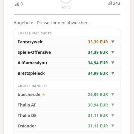
242
0
von 5
Angebote - Preise können abweichen.
LOKALE FACHSHOPS
Fantasywelt
33,39 EUR
▼
Spiele-Offensive
34,39 EUR
▼
AllGames4you
34,94 EUR
▼
Brettspieleck
34,99 EUR
▼
GROSSE HÄNDLER
buecher.de
★
26,99 EUR
▼
Thalia AT
30,94 EUR
▼
Thalia DE
31,11 EUR
▼
Osiander
31,11 EUR
▼