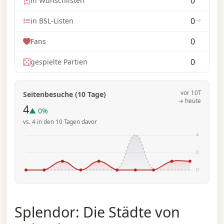
0
in Wunschlisten
0
in BSL-Listen
0
Fans
0
gespielte Partien
vor 10T
Seitenbesuche (10 Tage)
→ heute
4
▲ 0%
vs. 4 in den 10 Tagen davor
Splendor: Die Städte von