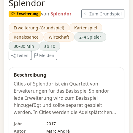
Splendor
von
Splendor
Zum Grundspiel
Erweiterung
Erweiterung (Grundspiel)
Kartenspiel
Renaissance
Wirtschaft
2–4 Spieler
30–30 Min
ab 10
Teilen
Melden
Beschreibung
Cities of Splendor ist ein Quartett von
Erweiterungen für das Basisspiel Splendor.
Jede Erweiterung wird zum Basisspiel
hinzugefügt und sollte separat gespielt
werden. In Cities werden die Adelsplättchen
durch 3 verschiedene Stadtplättchen ersetzt
Jahr
2017
(die zufällig aus einem Pool von 14 Plättchen
Autor
Marc André