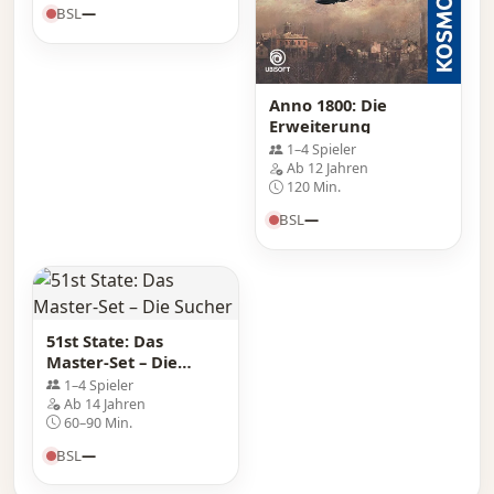
BSL
—
Anno 1800: Die
Erweiterung
1–4 Spieler
Ab 12 Jahren
120 Min.
BSL
—
51st State: Das
Master-Set – Die
Sucher
1–4 Spieler
Ab 14 Jahren
60–90 Min.
BSL
—