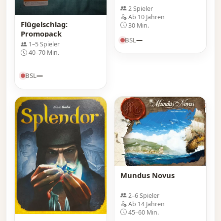
2 Spieler
Ab 10 Jahren
Flügelschlag:
30 Min.
Promopack
BSL
—
1–5 Spieler
40–70 Min.
BSL
—
Mundus Novus
2–6 Spieler
Ab 14 Jahren
45–60 Min.