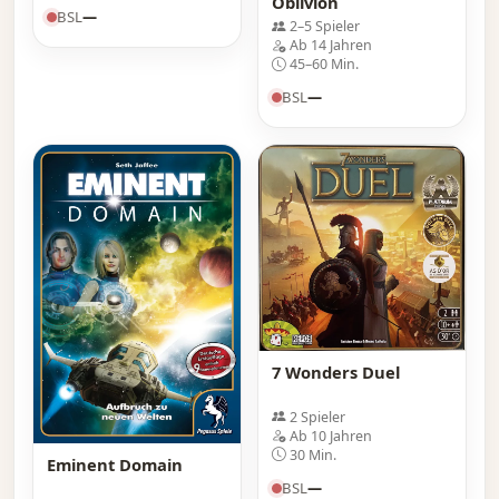
Oblivion
BSL
—
2–5 Spieler
Ab 14 Jahren
45–60 Min.
BSL
—
7 Wonders Duel
2 Spieler
Ab 10 Jahren
30 Min.
Eminent Domain
BSL
—