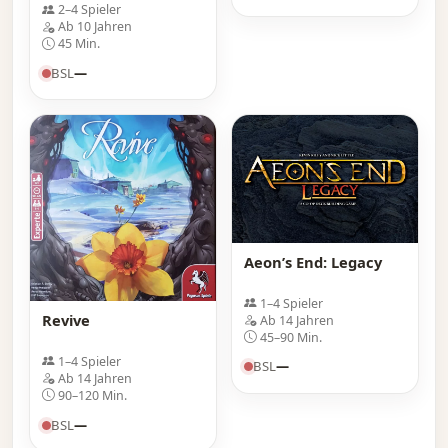
2–4 Spieler
Ab 10 Jahren
45 Min.
BSL
—
Aeon’s End: Legacy
1–4 Spieler
Revive
Ab 14 Jahren
45–90 Min.
1–4 Spieler
BSL
—
Ab 14 Jahren
90–120 Min.
BSL
—