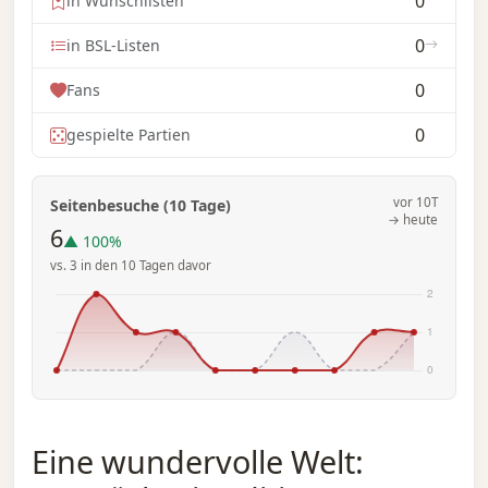
0
in Wunschlisten
0
in BSL-Listen
0
Fans
0
gespielte Partien
vor 10T
Seitenbesuche (10 Tage)
→ heute
6
▲ 100%
vs. 3 in den 10 Tagen davor
Eine wundervolle Welt: