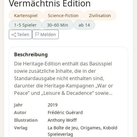
Vermächtnis Edition
Kartenspiel
Science-Fiction
Zivilisation
1–5 Spieler
30–60 Min
ab 14
Teilen
Melden
Beschreibung
Die Heritage-Edition enthält das Basisspiel
sowie zusätzliche Inhalte, die in der
Standardausgabe nicht enthalten sind,
darunter die Heritage-Kampagnen „War or
Peace“ und „Leisure & Decadence“ sowie
Easter-Egg-Karten.
Jahr
2019
Autor
Frédéric Guérard
Über das Spiel:
Illustration
Anthony Wolff
In „It’s a Wonderful World“ bist du ein
Verlag
La Boîte de Jeu, Origames, Kobold
expandierendes Imperium und musst deinen
Spieleverlag
Weg in die Zukunft wählen. Du musst dich