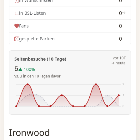
0
in Wunschlisten
0
in BSL-Listen
0
Fans
0
gespielte Partien
vor 10T
Seitenbesuche (10 Tage)
→ heute
6
▲ 100%
vs. 3 in den 10 Tagen davor
Ironwood