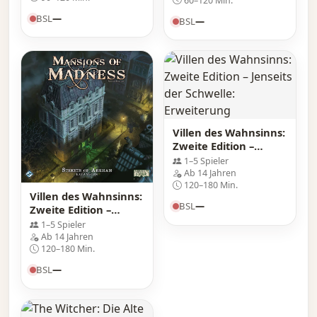
60–120 Min.
BSL
—
BSL
—
Villen des Wahnsinns:
Zweite Edition –
Jenseits der Schwelle:
1–5 Spieler
Erweiterung
Ab 14 Jahren
120–180 Min.
Villen des Wahnsinns:
BSL
—
Zweite Edition –
Straßen von Arkham:
1–5 Spieler
Erweiterung
Ab 14 Jahren
120–180 Min.
BSL
—