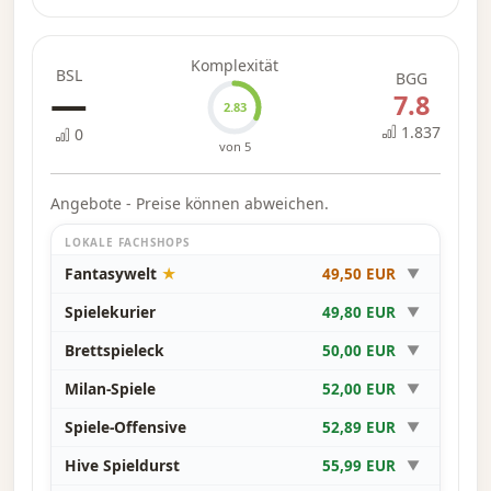
So oder so, der ewige Konflikt geht endlich zu
Komplexität
Ende.
BSL
BGG
—
7.8
2.83
Ironwood ist ein regelarmes, stark
1.837
0
von 5
asymmetrisches, kartengesteuertes
Taktikspiel für 1–2 Spieler. In jeder Runde
Angebote - Preise können abweichen.
spielen du und dein Gegner abwechselnd
insgesamt 3 eurer fraktionsspezifischen
LOKALE FACHSHOPS
Karten aus, um deren Aktionswirkungen zu
Fantasywelt
★
49,50 EUR
▼
nutzen. Zu diesen Effekten gehören das
Positionieren eurer Kriegerscharen, das
Spielekurier
49,80 EUR
▼
Auslösen von Kämpfen, das Gewinnen von
Brettspieleck
50,00 EUR
▼
Kristallen, das Verleihen vorübergehender
Milan-Spiele
52,00 EUR
▼
passiver Effekte und vieles mehr. Wenn es zum
Kampf kommt, nutzt ihr dieselben Karten
Spiele-Offensive
52,89 EUR
▼
stattdessen für ihre Kampfwerte, um
Hive Spieldurst
55,99 EUR
▼
gleichzeitig Kampfboni zu erhalten, Verluste