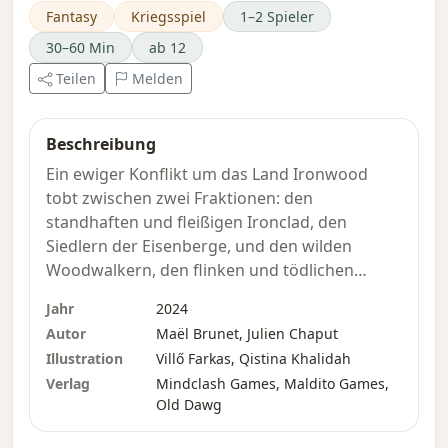
Fantasy
Kriegsspiel
1–2 Spieler
30–60 Min
ab 12
Teilen
Melden
Beschreibung
Ein ewiger Konflikt um das Land Ironwood
tobt zwischen zwei Fraktionen: den
standhaften und fleißigen Ironclad, den
Siedlern der Eisenberge, und den wilden
Woodwalkern, den flinken und tödlichen
Schatten der Wälder. Beide Fraktionen
Jahr
2024
kämpfen um die endgültige Herrschaft über
Autor
Maël Brunet, Julien Chaput
das Land und dessen größten Schatz: die
Illustration
Villő Farkas, Qistina Khalidah
Larimor-Kristalle, eine geheimnisvolle
Verlag
Mindclash Games, Maldito Games,
Substanz, die immense Energie in sich birgt.
Old Dawg
Sie sind sowohl im Inneren der kolossalen
Berge als auch verstreut in den dichten