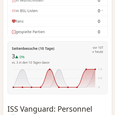
0
in Wunschlisten
0
in BSL-Listen
0
Fans
0
gespielte Partien
vor 10T
Seitenbesuche (10 Tage)
→ heute
3
▲ 0%
vs. 3 in den 10 Tagen davor
ISS Vanguard: Personnel