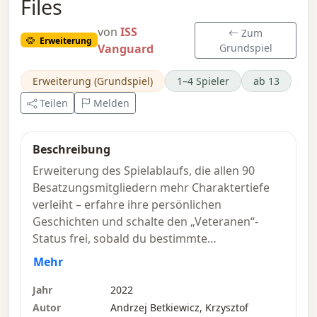
Files
von
ISS
Zum
Erweiterung
Vanguard
Grundspiel
Erweiterung (Grundspiel)
1–4 Spieler
ab 13
Teilen
Melden
Beschreibung
Erweiterung des Spielablaufs, die allen 90
Besatzungsmitgliedern mehr Charaktertiefe
verleiht – erfahre ihre persönlichen
Geschichten und schalte den „Veteranen“-
Status frei, sobald du bestimmte
Voraussetzungen erfüllst.
Mehr
Die Karten bieten persönliche Quests für jedes
Jahr
2022
Besatzungsmitglied, das sich „deiner“ ISS-
Autor
Andrzej Betkiewicz, Krzysztof