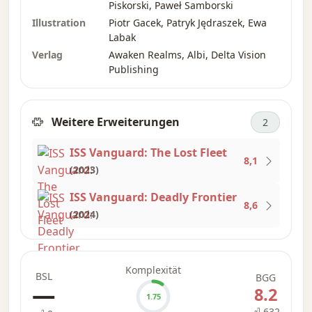
Vanguard-Crew anschließen kann. Diese
Piskorski, Paweł Samborski
verleihen jedem Besatzungsmitglied
Illustration
Piotr Gacek, Patryk Jędraszek, Ewa
Labak
zusätzliche „Fähigkeiten“.
Verlag
Awaken Realms, Albi, Delta Vision
Publishing
Enthält:
90 Veteranenkarten
Weitere Erweiterungen
Buch mit 180 zusätzlichen persönlichen
2
Geschichten
ISS Vanguard: The Lost Fleet
8,1
(2023)
—Benutzerzusammenfassung
ISS Vanguard: Deadly Frontier
8,6
(2024)
Komplexität
BSL
BGG
—
8.2
1.75
632