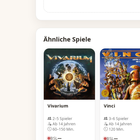
Ähnliche Spiele
Vivarium
Vinci
2–5 Spieler
3–6 Spieler
Ab 14 Jahren
Ab 14 Jahren
60–150 Min.
120 Min.
BSL
—
BSL
—