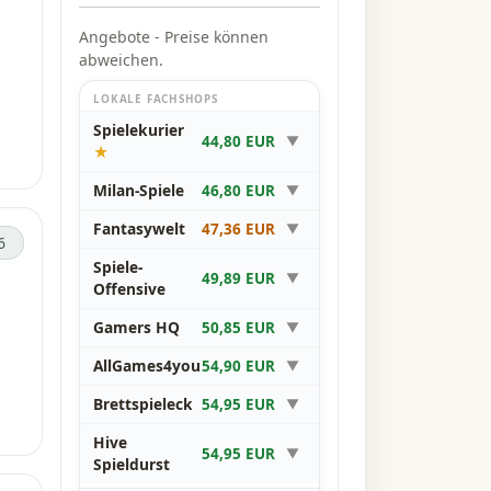
Angebote - Preise können
und
abweichen.
LOKALE FACHSHOPS
Spielekurier
44,80 EUR
▼
★
Milan-Spiele
re
46,80 EUR
▼
s
Fantasywelt
47,36 EUR
▼
6
Spiele-
49,89 EUR
▼
Offensive
Gamers HQ
50,85 EUR
▼
AllGames4you
54,90 EUR
▼
Brettspieleck
54,95 EUR
▼
Hive
54,95 EUR
▼
Spieldurst
u