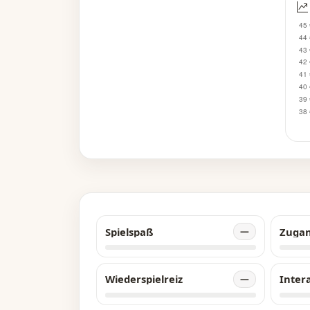
de
Spielspaß
Zuga
—
Wiederspielreiz
Inter
—