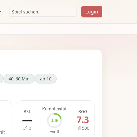
Login
40–60 Min
ab 10
Komplexität
BSL
BGG
—
7.3
2.19
0
500
mit
von 5