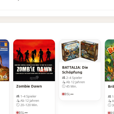
BATTALIA: Die
Schöpfung
2–4 Spieler
Ab 12 Jahren
Zombie Dawn
Bri
45 Min.
BSL
—
1–4 Spieler
1
Ab 12 Jahren
A
20–120 Min.
3
BSL
—
B