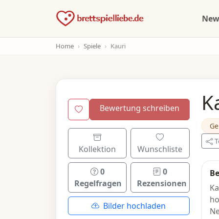
Ne
Home
Spiele
Kauri
K
Bewertung schreiben
Ge
T
Kollektion
Wunschliste
0
0
Be
Regelfragen
Rezensionen
Ka
ho
Bilder hochladen
Ne