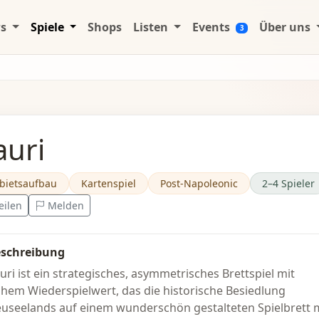
ws
Spiele
Shops
Listen
Events
Über uns
3
auri
bietsaufbau
Kartenspiel
Post-Napoleonic
2–4 Spieler
eilen
Melden
schreibung
uri ist ein strategisches, asymmetrisches Brettspiel mit
hem Wiederspielwert, das die historische Besiedlung
useelands auf einem wunderschön gestalteten Spielbrett 