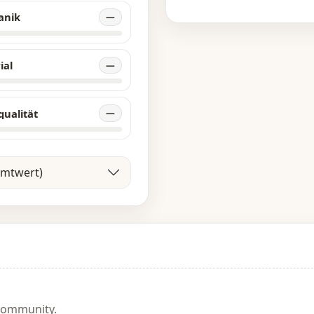
anik
—
ial
—
qualität
—
amtwert)
 Community.