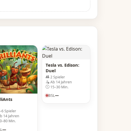
Tesla vs. Edison:
Duel
2 Spieler
Ab 14 Jahren
15–30 Min.
BSL
—
lliAnts
–6 Spieler
b 14 Jahren
0–80 Min.
SL
—