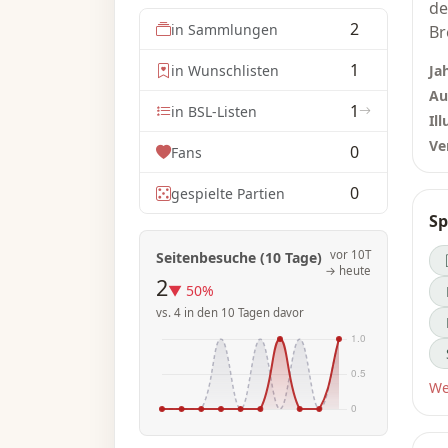
de
2
in Sammlungen
Br
un
1
in Wunschlisten
Ja
Sp
Au
En
1
in BSL-Listen
Ill
Ve
0
Im
Fans
Wa
0
gespielte Partien
St
Sp
mü
ve
vor 10T
Seitenbesuche (10 Tage)
zu
→ heute
2
▼ 50%
Mā
vs. 4 in den 10 Tagen davor
In
st
We
er
vi
Au