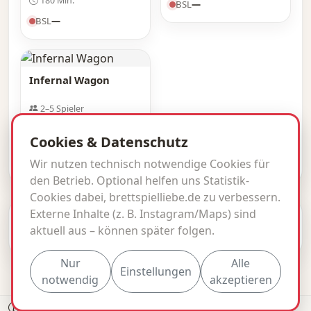
180 Min.
BSL
—
BSL
—
Infernal Wagon
2–5 Spieler
Ab 7 Jahren
Cookies & Datenschutz
BSL
—
Wir nutzen technisch notwendige Cookies für
den Betrieb. Optional helfen uns Statistik-
Cookies dabei, brettspielliebe.de zu verbessern.
Externe Inhalte (z. B. Instagram/Maps) sind
© 2026 brettspielliebe.de · BSL inside.
aktuell aus – können später folgen.
Impressum
Datenschutz
Kontakt
Nur
Alle
Einstellungen
notwendig
akzeptieren
Daten & Metadaten