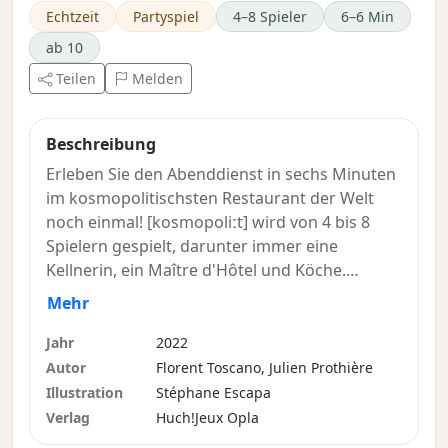
Echtzeit
Partyspiel
4–8 Spieler
6–6 Min
ab 10
Teilen
Melden
Beschreibung
Erleben Sie den Abenddienst in sechs Minuten
im kosmopolitischsten Restaurant der Welt
noch einmal! [kosmopoliːt] wird von 4 bis 8
Spielern gespielt, darunter immer eine
Kellnerin, ein Maître d'Hôtel und Köche.
Mehr
Die Kellnerin verwaltet den Restaurantraum
über die App. Sie trägt Kopfhörer und nimmt
Jahr
2022
die Bestellungen der Gäste entgegen, die sie
Autor
Florent Toscano, Julien Prothière
an die Köche und insbesondere an den Butler
Illustration
Stéphane Escapa
weiterleitet – nur dass unsere Gäste aus aller
Verlag
Huch!Jeux Opla
Welt kommen und typische Gerichte aus ihren