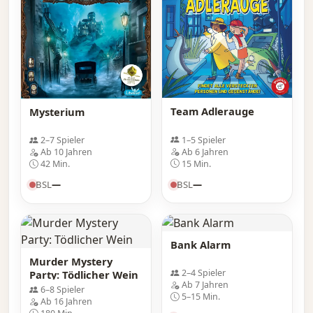
Team Adlerauge
Mysterium
1–5 Spieler
2–7 Spieler
Ab 6 Jahren
Ab 10 Jahren
15 Min.
42 Min.
BSL
—
BSL
—
Bank Alarm
Murder Mystery
2–4 Spieler
Party: Tödlicher Wein
Ab 7 Jahren
6–8 Spieler
5–15 Min.
Ab 16 Jahren