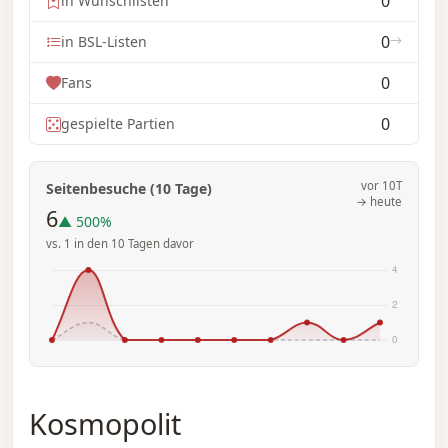
0
in Wunschlisten
0
in BSL-Listen
0
Fans
0
gespielte Partien
vor 10T
Seitenbesuche (10 Tage)
→ heute
6
▲ 500%
vs. 1 in den 10 Tagen davor
Kosmopolit